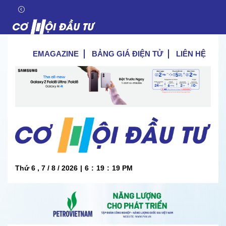
EMAGAZINE
BẢNG GIÁ ĐIỆN TỬ
LIÊN HỆ
Thứ 6 , 7 / 8 / 2026
|
6
:
19
:
19
PM