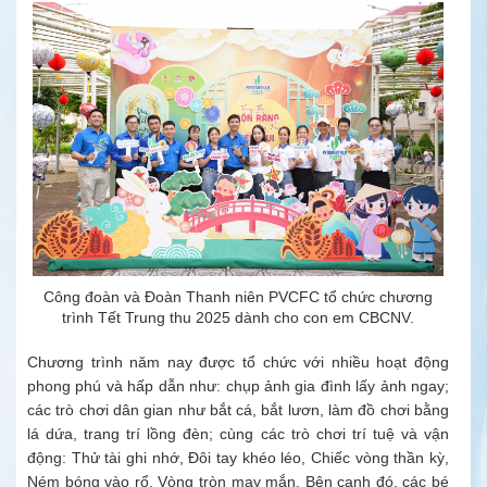
Công đoàn và Đoàn Thanh niên PVCFC tổ chức chương
trình Tết Trung thu 2025 dành cho con em CBCNV.
Chương trình năm nay được tổ chức với nhiều hoạt động
phong phú và hấp dẫn như: chụp ảnh gia đình lấy ảnh ngay;
các trò chơi dân gian như bắt cá, bắt lươn, làm đồ chơi bằng
lá dứa, trang trí lồng đèn; cùng các trò chơi trí tuệ và vận
động: Thử tài ghi nhớ, Đôi tay khéo léo, Chiếc vòng thần kỳ,
Ném bóng vào rổ, Vòng tròn may mắn. Bên cạnh đó, các bé