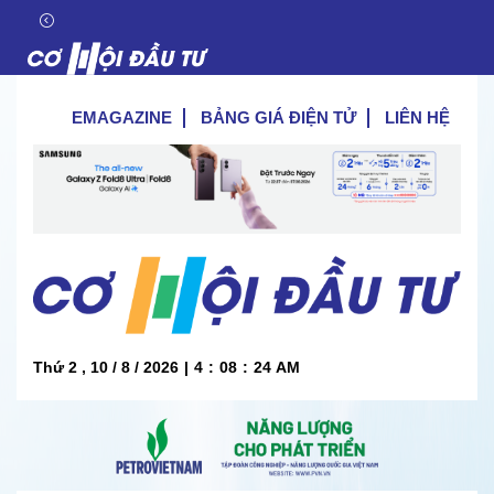
EMAGAZINE
BẢNG GIÁ ĐIỆN TỬ
LIÊN HỆ
Thứ 2 , 10 / 8 / 2026
|
4
:
08
:
25
AM