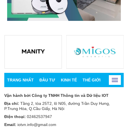
TRANG NHẤT
ĐẦU TƯ
KINH TẾ
THẾ GIỚI
CHỨNG K
Toggle
navigat
Vận hành bởi Công ty TNHH Thông tin và Dữ liệu IOT
Địa chỉ:
Tầng 2, tòa 25T2, lô N05, đường Trần Duy Hưng,
P.Trung Hòa, Q.Cầu Giấy, Hà Nội
Điện thoại:
02462537947
Email:
iotvn.info@gmail.com