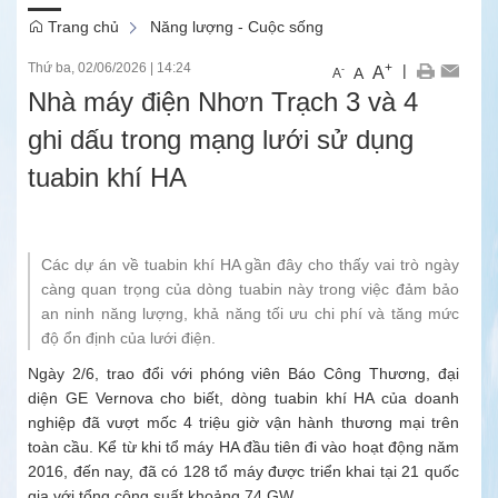
Trang chủ
Năng lượng - Cuộc sống
Thứ ba, 02/06/2026
|
14:24
+
|
A
-
A
A
Nhà máy điện Nhơn Trạch 3 và 4
ghi dấu trong mạng lưới sử dụng
tuabin khí HA
Các dự án về tuabin khí HA gần đây cho thấy vai trò ngày
càng quan trọng của dòng tuabin này trong việc đảm bảo
an ninh năng lượng, khả năng tối ưu chi phí và tăng mức
độ ổn định của lưới điện.
Ngày 2/6, trao đổi với phóng viên Báo Công Thương, đại
diện GE Vernova cho biết, dòng
tuabin khí HA
của doanh
nghiệp đã vượt mốc 4 triệu giờ vận hành thương mại trên
toàn cầu. Kể từ khi tổ máy HA đầu tiên đi vào hoạt động năm
2016, đến nay, đã có 128 tổ máy được triển khai tại 21 quốc
gia với tổng công suất khoảng 74 GW.