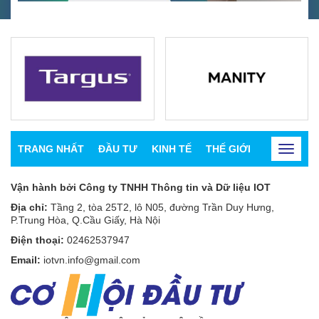
TRANG NHẤT
ĐẦU TƯ
KINH TẾ
THẾ GIỚI
CHỨNG K
Toggle
navigat
Vận hành bởi Công ty TNHH Thông tin và Dữ liệu IOT
Địa chỉ:
Tầng 2, tòa 25T2, lô N05, đường Trần Duy Hưng,
P.Trung Hòa, Q.Cầu Giấy, Hà Nội
Điện thoại:
02462537947
Email:
iotvn.info@gmail.com