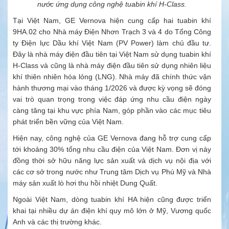
nước ứng dụng công nghệ tuabin khí H-Class.
Tại Việt Nam, GE Vernova hiện cung cấp hai tuabin khí
9HA.02 cho
Nhà máy Điện Nhơn Trạch 3 và 4
do Tổng Công
ty Điện lực Dầu khí Việt Nam (PV Power) làm chủ đầu tư.
Đây là nhà máy điện đầu tiên tại Việt Nam sử dụng tuabin khí
H-Class và cũng là nhà máy điện đầu tiên sử dụng nhiên liệu
khí thiên nhiên hóa lỏng (LNG). Nhà máy đã chính thức vận
hành thương mại vào tháng 1/2026 và được kỳ vọng sẽ đóng
vai trò quan trọng trong việc đáp ứng nhu cầu điện ngày
càng tăng tại khu vực phía Nam, góp phần vào các mục tiêu
phát triển bền vững của Việt Nam.
Hiện nay, công nghệ của GE Vernova đang hỗ trợ cung cấp
tới khoảng 30% tổng nhu cầu điện của Việt Nam. Đơn vị này
đồng thời sở hữu năng lực sản xuất và dịch vụ nội địa với
các cơ sở trong nước như Trung tâm Dịch vụ Phú Mỹ và Nhà
máy sản xuất lò hơi thu hồi nhiệt Dung Quất.
Ngoài Việt Nam, dòng tuabin khí HA hiện cũng được triển
khai tại nhiều
dự án điện
khí quy mô lớn ở Mỹ, Vương quốc
Anh và các thị trường khác.