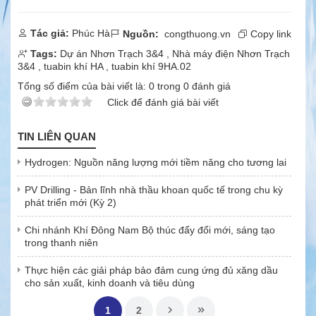
Tác giả:
Phúc Hà
Nguồn:
congthuong.vn
Copy link
Tags:
Dự án Nhơn Trạch 3&4
,
Nhà máy điện Nhơn Trạch
3&4
,
tuabin khí HA
,
tuabin khí 9HA.02
Tổng số điểm của bài viết là:
0
trong
0
đánh giá
Click để đánh giá bài viết
TIN LIÊN QUAN
Hydrogen: Nguồn năng lượng mới tiềm năng cho tương lai
PV Drilling - Bản lĩnh nhà thầu khoan quốc tế trong chu kỳ
phát triển mới (Kỳ 2)
Chi nhánh Khí Đông Nam Bộ thúc đẩy đổi mới, sáng tạo
trong thanh niên
Thực hiện các giải pháp bảo đảm cung ứng đủ xăng dầu
cho sản xuất, kinh doanh và tiêu dùng
1
2