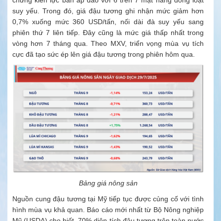
chứng kiến lực bán áp đảo với 6 trên 7 mặt hàng đồng loạt
suy yếu. Trong đó, giá đậu tương ghi nhận mức giảm hơn
0,7% xuống mức 360 USD/tấn, nối dài đà suy yếu sang
phiên thứ 7 liên tiếp. Đây cũng là mức giá thấp nhất trong
vòng hơn 7 tháng qua. Theo MXV, triển vọng mùa vụ tích
cực đã tạo sức ép lên giá đậu tương trong phiên hôm qua.
Bảng giá nông sản
Nguồn cung đậu tương tại Mỹ tiếp tục được củng cố với tình
hình mùa vụ khả quan. Báo cáo mới nhất từ Bộ Nông nghiệp
Mỹ (USDA) cho biết, 70% diện tích đậu tương trên toàn nước