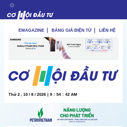
EMAGAZINE
BẢNG GIÁ ĐIỆN TỬ
LIÊN HỆ
Thứ 2 , 10 / 8 / 2026
|
9
:
54
:
43
AM