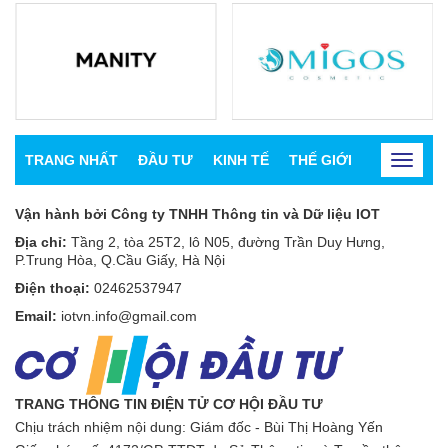
TRANG NHẤT
ĐẦU TƯ
KINH TẾ
THẾ GIỚI
CHỨNG K
Toggle
navigat
Vận hành bởi Công ty TNHH Thông tin và Dữ liệu IOT
Địa chỉ:
Tầng 2, tòa 25T2, lô N05, đường Trần Duy Hưng,
P.Trung Hòa, Q.Cầu Giấy, Hà Nội
Điện thoại:
02462537947
Email:
iotvn.info@gmail.com
TRANG THÔNG TIN ĐIỆN TỬ CƠ HỘI ĐẦU TƯ
Chịu trách nhiệm nội dung: Giám đốc - Bùi Thị Hoàng Yến