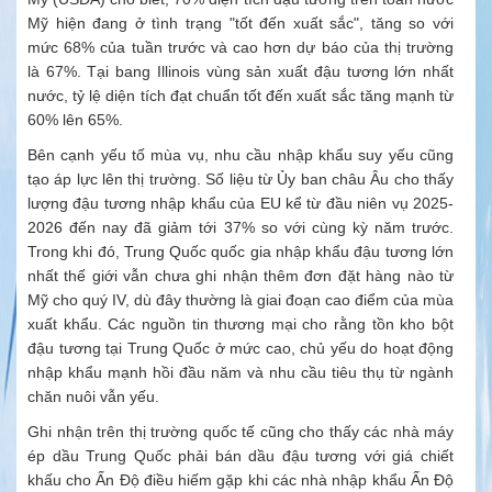
Mỹ hiện đang ở tình trạng "tốt đến xuất sắc", tăng so với
mức 68% của tuần trước và cao hơn dự báo của thị trường
là 67%. Tại bang Illinois vùng sản xuất đậu tương lớn nhất
nước, tỷ lệ diện tích đạt chuẩn tốt đến xuất sắc tăng mạnh từ
60% lên 65%.
Bên cạnh yếu tố mùa vụ, nhu cầu nhập khẩu suy yếu cũng
tạo áp lực lên thị trường. Số liệu từ Ủy ban châu Âu cho thấy
lượng đậu tương nhập khẩu của EU kể từ đầu niên vụ 2025-
2026 đến nay đã giảm tới 37% so với cùng kỳ năm trước.
Trong khi đó, Trung Quốc quốc gia nhập khẩu đậu tương lớn
nhất thế giới vẫn chưa ghi nhận thêm đơn đặt hàng nào từ
Mỹ cho quý IV, dù đây thường là giai đoạn cao điểm của mùa
xuất khẩu. Các nguồn tin thương mại cho rằng tồn kho bột
đậu tương tại Trung Quốc ở mức cao, chủ yếu do hoạt động
nhập khẩu mạnh hồi đầu năm và nhu cầu tiêu thụ từ ngành
chăn nuôi vẫn yếu.
Ghi nhận trên thị trường quốc tế cũng cho thấy các nhà máy
ép dầu Trung Quốc phải bán dầu đậu tương với giá chiết
khấu cho Ấn Độ điều hiếm gặp khi các nhà nhập khẩu Ấn Độ