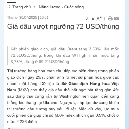
Trang chủ
Năng lượng - Cuộc sống
Thứ tư, 30/07/2025
|
10:51
+
|
A
-
A
A
Giá dầu vượt ngưỡng 72 USD/thùng
Kết phiên giao dịch, giá dầu Brent tăng 3,53%, lên mốc
72,51USD/thùng, trong khi dầu WTI ghi nhận mức tăng
3,75%, dừng ở 69,21USD/thùng.
Thị trường hàng hóa toàn cầu tiếp tục biến động trong phiên
giao dịch ngày 29/7, phản ánh rõ nét sự phân hóa giữa các
nhóm mặt hàng. Dữ liệu từ
Sở Giao dịch Hàng hóa Việt
Nam
(MXV) cho thấy giá dầu thô bất ngờ bật tăng gần 4%
sau động thái cứng rắn từ Washington liên quan đến căng
thẳng leo thang tại Ukraine. Ngược lại, áp lực dư cung khiến
thị trường đậu tương suy yếu rõ rệt. Mặc dù vậy, lực mua
cuối phiên đã giúp chỉ số MXV-Index nhích gần 0,5%, chốt ở
mức 2.236 điểm.