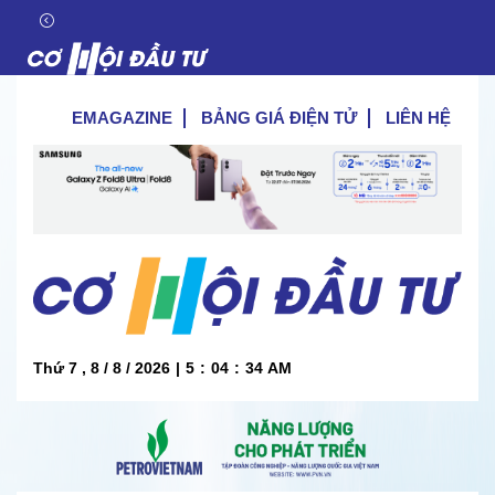
EMAGAZINE
BẢNG GIÁ ĐIỆN TỬ
LIÊN HỆ
Thứ 7 , 8 / 8 / 2026
|
5
:
04
:
35
AM