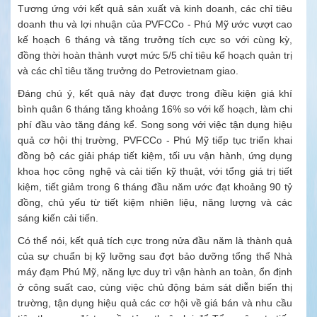
Tương ứng với kết quả sản xuất và kinh doanh, các chỉ tiêu
doanh thu và lợi nhuận của PVFCCo - Phú Mỹ ước vượt cao
kế hoạch 6 tháng và tăng trưởng tích cực so với cùng kỳ,
đồng thời hoàn thành vượt mức 5/5 chỉ tiêu kế hoạch quản trị
và các chỉ tiêu tăng trưởng do Petrovietnam giao.
Đáng chú ý, kết quả này đạt được trong điều kiện giá khí
bình quân 6 tháng tăng khoảng 16% so với kế hoạch, làm chi
phí đầu vào tăng đáng kể. Song song với việc tận dụng hiệu
quả cơ hội thị trường, PVFCCo - Phú Mỹ tiếp tục triển khai
đồng bộ các giải pháp tiết kiệm, tối ưu vận hành, ứng dụng
khoa học công nghệ và cải tiến kỹ thuật, với tổng giá trị tiết
kiệm, tiết giảm trong 6 tháng đầu năm ước đạt khoảng 90 tỷ
đồng, chủ yếu từ tiết kiệm nhiên liệu, năng lượng và các
sáng kiến cải tiến.
Có thể nói, kết quả tích cực trong nửa đầu năm là thành quả
của sự chuẩn bị kỹ lưỡng sau đợt bảo dưỡng tổng thể Nhà
máy đạm Phú Mỹ, năng lực duy trì vận hành an toàn, ổn định
ở công suất cao, cùng việc chủ động bám sát diễn biến thị
trường, tận dụng hiệu quả các cơ hội về giá bán và nhu cầu