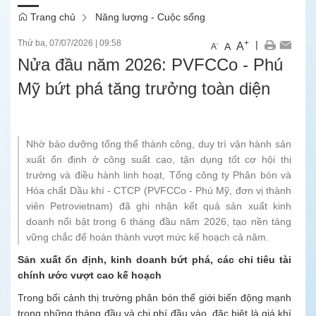
Trang chủ
Năng lượng - Cuộc sống
Thứ ba, 07/07/2026
|
09:58
+
|
A
-
A
A
Nửa đầu năm 2026: PVFCCo - Phú
Mỹ bứt phá tăng trưởng toàn diện
Nhờ bảo dưỡng tổng thể thành công, duy trì vận hành sản
xuất ổn định ở công suất cao, tận dụng tốt cơ hội thị
trường và điều hành linh hoạt, Tổng công ty Phân bón và
Hóa chất Dầu khí - CTCP (PVFCCo - Phú Mỹ, đơn vị thành
viên Petrovietnam) đã ghi nhận kết quả sản xuất kinh
doanh nổi bật trong 6 tháng đầu năm 2026, tạo nền tảng
vững chắc để hoàn thành vượt mức kế hoạch cả năm.
Sản xuất ổn định, kinh doanh bứt phá, các chỉ tiêu tài
chính ước vượt cao kế hoạch
Trong bối cảnh thị trường phân bón thế giới biến động mạnh
trong những tháng đầu và chi phí đầu vào, đặc biệt là giá khí