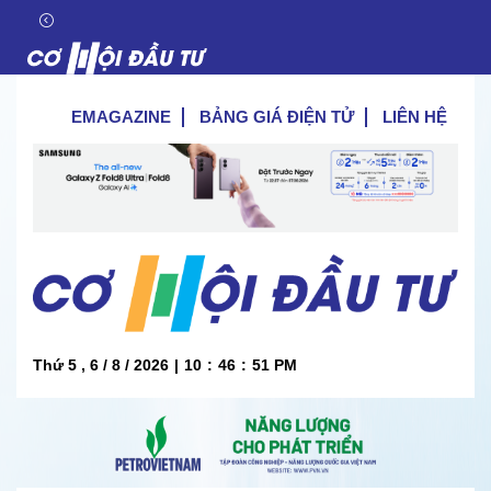
EMAGAZINE
BẢNG GIÁ ĐIỆN TỬ
LIÊN HỆ
Thứ 5 , 6 / 8 / 2026
|
10
:
46
:
52
PM