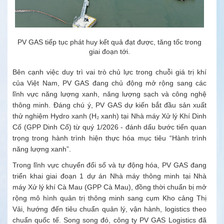
PV GAS tiếp tục phát huy kết quả đạt được, tăng tốc trong
giai đoạn tới.
Bên cạnh việc duy trì vai trò chủ lực trong chuỗi giá trị khí
của Việt Nam, PV GAS đang chủ động mở rộng sang các
lĩnh vực năng lượng xanh, năng lượng sạch và công nghệ
thông minh. Đáng chú ý, PV GAS dự kiến bắt đầu sản xuất
thử nghiệm Hydro xanh (H₂ xanh) tại Nhà máy Xử lý Khí Dinh
Cố (GPP Dinh Cố) từ quý 1/2026 - đánh dấu bước tiến quan
trọng trong hành trình hiện thực hóa mục tiêu “Hành trình
năng lượng xanh”.
Trong lĩnh vực chuyển đổi số và tự động hóa, PV GAS đang
triển khai giai đoạn 1 dự án Nhà máy thông minh tại Nhà
máy Xử lý khí Cà Mau (GPP Cà Mau), đồng thời chuẩn bị mở
rộng mô hình quản trị thông minh sang cụm Kho cảng Thị
Vải, hướng đến tiêu chuẩn quản lý, vận hành, logistics theo
chuẩn quốc tế. Song song đó, công ty PV GAS Logistics đã