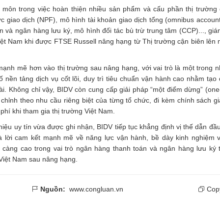
 môn trong việc hoàn thiện nhiều sản phẩm và cấu phần thị trường
c giao dịch (NPF), mô hình tài khoản giao dịch tổng (omnibus account
 và ngân hàng lưu ký, mô hình đối tác bù trừ trung tâm (CCP)..., gián
iệt Nam khi được FTSE Russell nâng hạng từ Thị trường cận biên lên
ạnh mẽ hơn vào thị trường sau nâng hạng, với vai trò là một trong 
 nền tảng dịch vụ cốt lõi, duy trì tiêu chuẩn vận hành cao nhằm tạo
i. Không chỉ vậy, BIDV còn cung cấp giải pháp “một điểm dừng” (one
chỉnh theo nhu cầu riêng biệt của từng tổ chức, đi kèm chính sách gi
 phí khi tham gia thị trường Việt Nam.
ệu uy tín vừa được ghi nhận, BIDV tiếp tục khẳng định vị thế dẫn đầu
là lời cam kết mạnh mẽ về năng lực vận hành, bề dày kinh nghiệm 
càng cao trong vai trò ngân hàng thanh toán và ngân hàng lưu ký 
 Việt Nam sau nâng hạng.
Nguồn:
www.congluan.vn
Copy