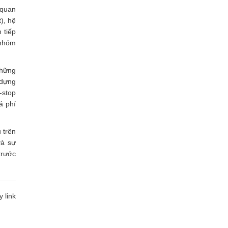
 quan
), hệ
 tiếp
 nhóm
những
 dựng
-stop
á phí
 trên
và sự
trước
 link