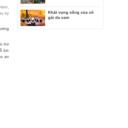
 Nam,
Khát vọng sống của cô
ưu ký
gái da cam
rường
ù trừ
ỗ lực
ảo an