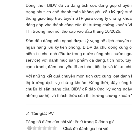
Đồng thời, BIDV đã và đang tích cực đóng góp chuyên
trọng như: cơ chế thanh toán không yêu cầu ký quỹ trướ
thống giao tiếp trực tuyến STP giữa công ty chứng khoán
đóng góp vào thành công của thị trường chứng khoán V
Thị trường mới nổi thứ cấp vào đầu tháng 10/2025.
Đón đầu dòng vốn ngoại được kỳ vọng sẽ dịch chuyển m
ngân hàng lưu ký tiên phong, BIDV đã chủ động củng cố
niềm tin cho nhà đầu tư trong nước cũng như nước ngoà
service) với danh mục sản phẩm đa dạng, tích hợp, tùy 
cạnh tranh, đảm bảo yếu tố an toàn, tiện lợi và tối ưu chi
Với những kết quả chuyên môn tích cực cùng loạt danh hi
thị trường dịch vụ chứng khoán. Đồng thời, đây cũng 
chuẩn bị sẵn sàng của BIDV để đáp ứng kỳ vọng ngày 
những cơ hội và thách thức của thị trường chứng khoán
Tác giả:
PV
Tổng số điểm của bài viết là:
0
trong
0
đánh giá
Click để đánh giá bài viết