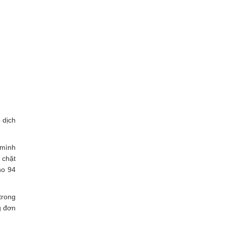
 dịch
 mình
 chặt
ho 94
trong
g đơn