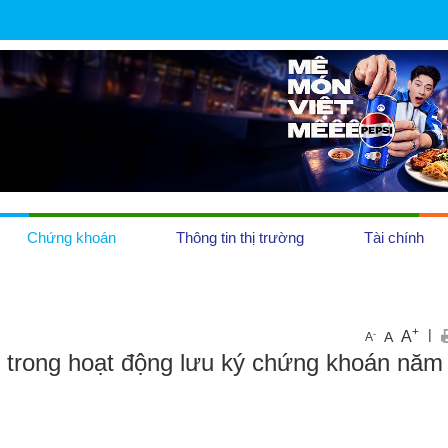
Chứng khoán
Thông tin thị trường
Tài chính
OCOP
+
|
A
-
A
A
ểu trong hoạt động lưu ký chứng khoán năm
Tiền tệ
Địa ốc