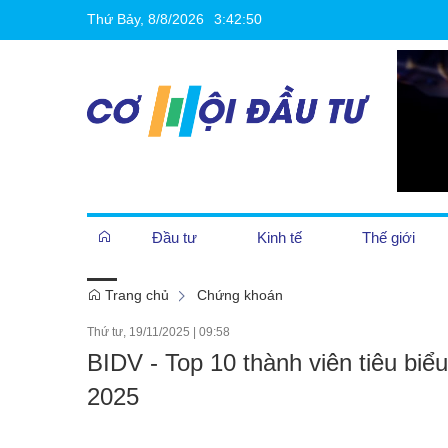
Thứ Bảy, 8/8/2026
3
:
42
:
51
Đầu tư
Kinh tế
Thế giới
Trang chủ
Chứng khoán
Cần biết
Thứ tư, 19/11/2025
|
09:58
BIDV - Top 10 thành viên tiêu bi
Khởi nghiệp
2025