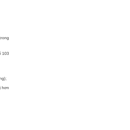
trong
ố 103
ng);
ị hơn