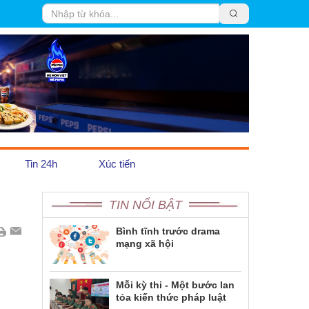
Tin 24h
Xúc tiến
TIN NỔI BẬT
Trái Đất Xanh
Pháp luật
Bình tĩnh trước drama
mạng xã hội
Emagazine
Mỗi kỳ thi - Một bước lan
tỏa kiến thức pháp luật