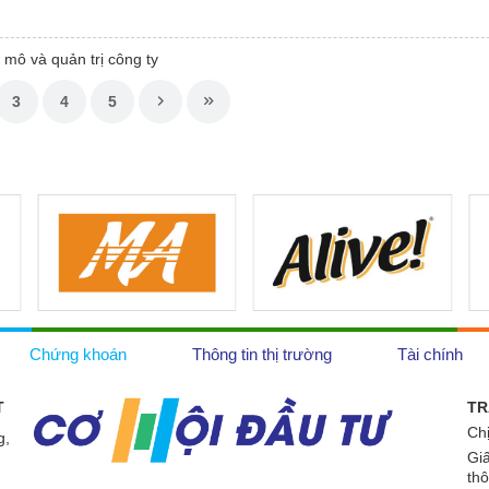
mô và quản trị công ty
3
4
5
Chứng khoán
Thông tin thị trường
Tài chính
T
TR
Ch
g,
Gi
th