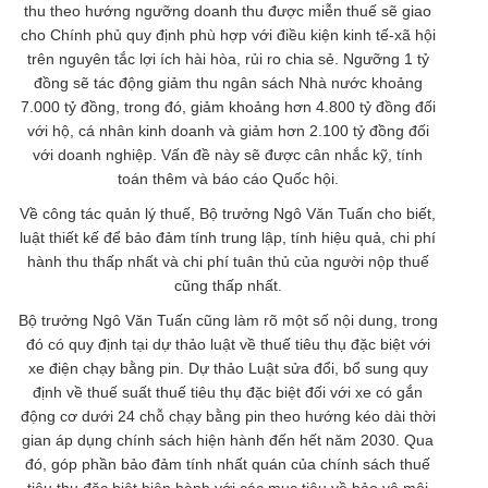
thu theo hướng ngưỡng doanh thu được miễn thuế sẽ giao
cho Chính phủ quy định phù hợp với điều kiện kinh tế-xã hội
trên nguyên tắc lợi ích hài hòa, rủi ro chia sẻ. Ngưỡng 1 tỷ
đồng sẽ tác động giảm thu ngân sách Nhà nước khoảng
7.000 tỷ đồng, trong đó, giảm khoảng hơn 4.800 tỷ đồng đối
với hộ, cá nhân kinh doanh và giảm hơn 2.100 tỷ đồng đối
với doanh nghiệp. Vấn đề này sẽ được cân nhắc kỹ, tính
toán thêm và báo cáo Quốc hội.
Về công tác quản lý thuế, Bộ trưởng Ngô Văn Tuấn cho biết,
luật thiết kế để bảo đảm tính trung lập, tính hiệu quả, chi phí
hành thu thấp nhất và chi phí tuân thủ của người nộp thuế
cũng thấp nhất.
Bộ trưởng Ngô Văn Tuấn cũng làm rõ một số nội dung, trong
đó có quy định tại dự thảo luật về thuế tiêu thụ đặc biệt với
xe điện chạy bằng pin. Dự thảo Luật sửa đổi, bổ sung quy
định về thuế suất thuế tiêu thụ đặc biệt đối với xe có gắn
động cơ dưới 24 chỗ chạy bằng pin theo hướng kéo dài thời
gian áp dụng chính sách hiện hành đến hết năm 2030. Qua
đó, góp phần bảo đảm tính nhất quán của chính sách thuế
tiêu thụ đặc biệt hiện hành với các mục tiêu về bảo vệ môi