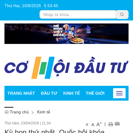
Thứ Hai, 10/8/2026
5
:
53
:
45
TRANG NHẤT
ĐẦU TƯ
KINH TẾ
THẾ GIỚI
CHỨNG K
Toggle
navigat
Trang chủ
Kinh tế
Thứ năm, 23/04/2026
|
11:34
+
|
A
-
A
A
Kỳ họp thứ nhất, Quốc hội khóa