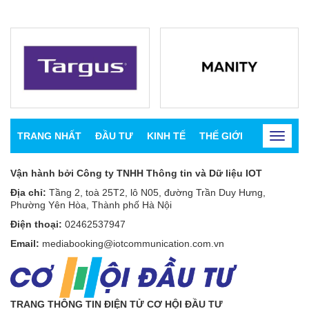
TRANG NHẤT
ĐẦU TƯ
KINH TẾ
THẾ GIỚI
CHỨNG K
Toggle
navigat
Vận hành bởi Công ty TNHH Thông tin và Dữ liệu IOT
Địa chỉ:
Tầng 2, toà 25T2, lô N05, đường Trần Duy Hưng,
Phường Yên Hòa, Thành phố Hà Nội
Điện thoại:
02462537947
Email:
mediabooking@iotcommunication.com.vn
TRANG THÔNG TIN ĐIỆN TỬ CƠ HỘI ĐẦU TƯ