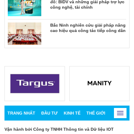
đô: BIDV và những giải pháp trợ lực
công nghệ, tài chính
Bắc Ninh nghiên cứu giải pháp nâng
cao hiệu quả công tác tiếp công dân
TRANG NHẤT
ĐẦU TƯ
KINH TẾ
THẾ GIỚI
CHỨNG K
Toggle
navigat
Vận hành bởi Công ty TNHH Thông tin và Dữ liệu IOT