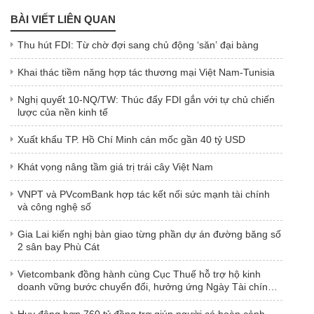
BÀI VIẾT LIÊN QUAN
Thu hút FDI: Từ chờ đợi sang chủ động ‘săn’ đại bàng
Khai thác tiềm năng hợp tác thương mại Việt Nam-Tunisia
Nghị quyết 10-NQ/TW: Thúc đẩy FDI gắn với tự chủ chiến
lược của nền kinh tế
Xuất khẩu TP. Hồ Chí Minh cán mốc gần 40 tỷ USD
Khát vọng nâng tầm giá trị trái cây Việt Nam
VNPT và PVcomBank hợp tác kết nối sức mạnh tài chính
và công nghệ số
Gia Lai kiến ​​nghị bàn giao từng phần dự án đường băng số
2 sân bay Phù Cát
Vietcombank đồng hành cùng Cục Thuế hỗ trợ hộ kinh
doanh vững bước chuyển đổi, hưởng ứng Ngày Tài chính
số 2026