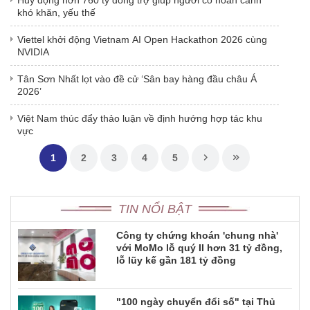
Huy động hơn 760 tỷ đồng trợ giúp người có hoàn cảnh
khó khăn, yếu thế
Viettel khởi động Vietnam AI Open Hackathon 2026 cùng
NVIDIA
Tân Sơn Nhất lọt vào đề cử ‘Sân bay hàng đầu châu Á
2026’
Việt Nam thúc đẩy thảo luận về định hướng hợp tác khu
vực
1
2
3
4
5
TIN NỔI BẬT
Công ty chứng khoán 'chung nhà'
với MoMo lỗ quý II hơn 31 tỷ đồng,
lỗ lũy kế gần 181 tỷ đồng
"100 ngày chuyển đổi số" tại Thủ