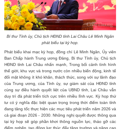
Bí thư Tỉnh ủy, Chủ tịch HĐND tỉnh Lai Châu Lê Minh Ngân
phát biểu tại kỳ họp.
Phát biểu khai mạc kỳ họp, đồng chí Lê Minh Ngân, Ủy viên
Ban Chấp hành Trung ương Đảng, Bí thư Tỉnh ủy, Chủ tịch
HĐND
tỉnh Lai Châu
nhấn mạnh, Trong bối cảnh tình hình
thế giới, khu vực và trong nước còn nhiều biến động, kinh tế
đối mặt không ít khó khăn, thách thức, song với sự lãnh đạo
của Trung ương, của Tỉnh ủy, sự giám sát của HĐND tỉnh
cùng sự điều hành quyết liệt của UBND tỉnh, Lai Châu vẫn
duy trì đà phát triển tích cực trên nhiều lĩnh vực. Kỳ họp thứ
tư có ý nghĩa đặc biệt quan trọng trong thời điểm toàn tỉnh
đang tăng tốc thực hiện các mục tiêu phát triển năm 2026 và
cả giai đoạn 2026 - 2030. Những nghị quyết được thông qua
tại kỳ họp sẽ góp phần khơi thông nguồn lực, tháo gỡ các
điểm nghẽn, tạo động lực thúc đẩy tăng trưởng và nâng cao