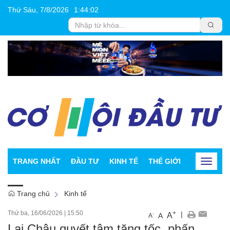
Thứ Sáu, 7/8/2026
1
:
44
:
03
TRANG NHẤT
ĐẦU TƯ
KINH TẾ
THẾ GIỚI
CHỨNG K
Toggle
navigat
Trang chủ
Kinh tế
Thứ ba, 16/06/2026
|
15:50
+
|
A
-
A
A
Lai Châu quyết tâm tăng tốc, phấn