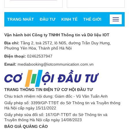
TRANG NHẤT
ĐẦU TƯ
KINH TẾ
THẾ GIỚI
CHỨNG K
Toggle
navigat
Vận hành bởi Công ty TNHH Thông tin và Dữ liệu IOT
Địa chỉ:
Tầng 2, toà 25T2, lô N05, đường Trần Duy Hưng,
Phường Yên Hòa, Thành phố Hà Nội
Điện thoại:
02462537947
Email:
mediabooking@iotcommunication.com.vn
TRANG THÔNG TIN ĐIỆN TỬ CƠ HỘI ĐẦU TƯ
Chịu trách nhiệm nội dung: Giám đốc - Vũ Văn Tuấn Anh
Giấy phép số:
3399/GP-TTĐT do Sở Thông tin và Truyền thông
Hà Nội cấp ngày 15/11/2022
Giấy phép sửa đổi số: 167/GP-TTĐT do Sở Thông tin và
Truyền thông Hà Nội cấp ngày 14/08/2023
BÁO GIÁ QUẢNG CÁO