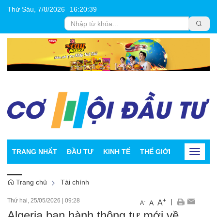
Thứ Sáu, 7/8/2026
16
:
20
:
39
TRANG NHẤT
ĐẦU TƯ
KINH TẾ
THẾ GIỚI
CHỨNG K
Toggle
navigat
Trang chủ
Tài chính
Thứ hai, 25/05/2026
|
09:28
+
|
A
-
A
A
Algeria ban hành thông tư mới về