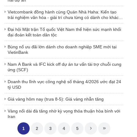
Vietcombank đồng hành cùng Quán Nhà Haha: Kiến tạo
trải nghiệm văn hóa - giải trí chưa từng có dành cho khách
hàng
Đại hội Mặt trận Tổ quốc Việt Nam thể hiện sức mạnh khối
đại đoàn kết toàn dân tộc
Bùng nổ ưu đãi lớn dành cho doanh nghiệp SME mới tại
VietinBank
Nam A Bank và IFC kick off dự án tư vấn tài trợ chuỗi cung
ứng (SCF)
Doanh thu lĩnh vực công nghệ số tháng 4/2026 ước đạt 24
tỷ USD
Giá vàng hôm nay (trưa 8-5): Giá vàng nhẫn tăng
Vàng nối dài đà tăng nhờ kỳ vọng thỏa thuận hòa bình với
Iran
1
2
3
4
5