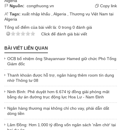
Algeria
Nguồn:
congthuong.vn
Copy link
Tags:
xuất nhập khẩu
,
Algeria
,
Thương vụ Việt Nam tại
Algeria
Tổng số điểm của bài viết là:
0
trong
0
đánh giá
Click để đánh giá bài viết
BÀI VIẾT LIÊN QUAN
OCB bổ nhiệm ông Shayannasr Hamed giữ chức Phó Tổng
Giám đốc
Thanh khoản được hỗ trợ, ngân hàng thêm room tín dụng
nhờ Thông tư 08
Ninh Bình: Phê duyệt hơn 6.674 tỷ đồng giải phóng mặt
bằng dự án đường trục động lực Hoa Lư - Nam Định
Ngân hàng thương mại không chỉ cho vay, phải dẫn dắt
dòng tiền
Lâm Đồng: Hơn 1.000 tỷ đồng vốn ngân sách 'nằm chờ' tại
hai dự án