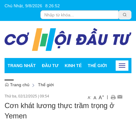
Chủ Nhật, 9/8/2026
8
:
26
:
53
TRANG NHẤT
ĐẦU TƯ
KINH TẾ
THẾ GIỚI
CHỨNG K
Toggle
navigat
Trang chủ
Thế giới
Thứ ba, 02/12/2025
|
09:54
+
|
A
-
A
A
Cơn khát lương thực trầm trọng ở
Yemen