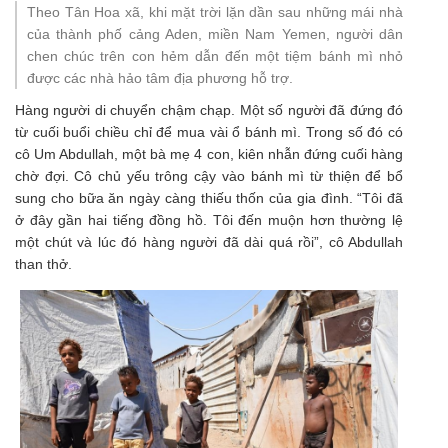
Theo Tân Hoa xã, khi mặt trời lặn dần sau những mái nhà
của thành phố cảng Aden, miền Nam Yemen, người dân
chen chúc trên con hẻm dẫn đến một tiệm bánh mì nhỏ
được các nhà hảo tâm địa phương hỗ trợ.
Hàng người di chuyển chậm chạp. Một số người đã đứng đó
từ cuối buổi chiều chỉ để mua vài ổ bánh mì. Trong số đó có
cô Um Abdullah, một bà mẹ 4 con, kiên nhẫn đứng cuối hàng
chờ đợi. Cô chủ yếu trông cậy vào bánh mì từ thiện để bổ
sung cho bữa ăn ngày càng thiếu thốn của gia đình. “Tôi đã
ở đây gần hai tiếng đồng hồ. Tôi đến muộn hơn thường lệ
một chút và lúc đó hàng người đã dài quá rồi”, cô Abdullah
than thở.