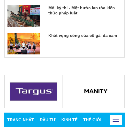
Mỗi kỳ thi - Một bước lan tỏa kiến
thức pháp luật
Khát vọng sống của cô gái da cam
TRANG NHẤT
ĐẦU TƯ
KINH TẾ
THẾ GIỚI
CHỨNG K
Toggle
navigat