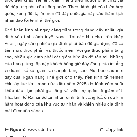
để đáp ứng nhu cầu hằng ngày. Theo đánh giá của Liên hợp
quốc, xung đột tại
Yemen
đã đẩy quốc gia này vào thảm kịch
nhân đạo tồi tệ nhất thế giới.
Khó khăn kinh tế ngày càng trầm trọng đang đẩy nhiều gia
đình vào tình cảnh tuyệt vọng. Tại các khu chợ trên khắp
Aden, ngày càng nhiều gia đình phải bán đồ gia dụng để có
tiền mua thực phẩm và thuốc men. Với giá thực phẩm tăng
cao, nhiều gia đình phải cắt giảm bữa ăn để tồn tại. Những
cửa hàng từng tấp nập khách hàng giờ đây đóng cửa im ắng
vì doanh số sụt giảm và chi phí tăng cao. Một báo cáo mới
đây của Ngân hàng Thế giới cho thấy, nền kinh tế Yemen
chịu áp lực lớn trong nửa đầu năm 2025 do lệnh cấm xuất
khẩu dầu, lạm phát gia tăng và viện trợ quốc tế giảm sút.
Nhà kinh tế Ramzi Sultan nhận định, tình trạng bất ổn đã kìm
hãm hoạt động của khu vực tư nhân và khiến nhiều gia đình
mất đi nguồn sống./.
Nguồn:
www.qdnd.vn
Copy link