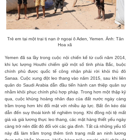
Trẻ em tại một trại tị nạn ở ngoại ô Aden, Yemen. Ảnh: Tân
Hoa xã
Yemen đã sa lầy trong cuộc nội chiến kể từ cuối năm 2014,
khi lực lượng Houthi chiếm giữ một số tỉnh phía Bắc, buộc
chính phủ được quốc tế công nhận phải rời khỏi thủ đô
Sanaa. Cuộc xung đột leo thang vào năm 2015, sau khi liên
quân do Saudi Arabia dẫn đầu tiến hành can thiệp quân sự
nhằm khôi phục chính phủ hợp pháp. Trong hơn một thập kỷ
qua, cuộc khủng hoảng nhân đạo của đất nước ngày càng
trầm trọng hơn khi đối mặt với nhiều áp lực. Bất ổn kéo dài
dẫn đến suy thoái kinh tế nghiêm trọng. Khi đồng nội tệ mất
giá và giá lương thực leo thang, các mặt hàng thiết yếu ngày
càng trở nên đắt đỏ đối với các gia đình. Tất cả những yếu tố
này đã làm trầm trọng thêm tình trạng mất an ninh lương
thực trên khắp Yemen, khiến hàng triệu người phải chật vật