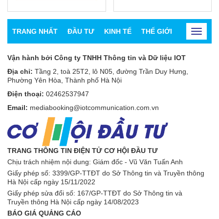
TRANG NHẤT
ĐẦU TƯ
KINH TẾ
THẾ GIỚI
CHỨNG K
Toggle
navigat
Vận hành bởi Công ty TNHH Thông tin và Dữ liệu IOT
Địa chỉ:
Tầng 2, toà 25T2, lô N05, đường Trần Duy Hưng,
Phường Yên Hòa, Thành phố Hà Nội
Điện thoại:
02462537947
Email:
mediabooking@iotcommunication.com.vn
TRANG THÔNG TIN ĐIỆN TỬ CƠ HỘI ĐẦU TƯ
Chịu trách nhiệm nội dung: Giám đốc - Vũ Văn Tuấn Anh
Giấy phép số:
3399/GP-TTĐT do Sở Thông tin và Truyền thông
Hà Nội cấp ngày 15/11/2022
Giấy phép sửa đổi số: 167/GP-TTĐT do Sở Thông tin và
Truyền thông Hà Nội cấp ngày 14/08/2023
BÁO GIÁ QUẢNG CÁO