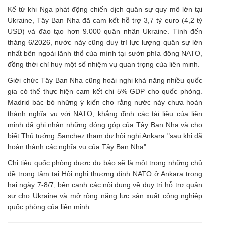
Kể từ khi Nga phát động chiến dịch quân sự quy mô lớn tại
Ukraine, Tây Ban Nha đã cam kết hỗ trợ 3,7 tỷ euro (4,2 tỷ
USD) và đào tạo hơn 9.000 quân nhân Ukraine. Tính đến
tháng 6/2026, nước này cũng duy trì lực lượng quân sự lớn
nhất bên ngoài lãnh thổ của mình tại sườn phía đông NATO,
đồng thời chỉ huy một số nhiệm vụ quan trọng của liên minh.
Giới chức Tây Ban Nha cũng hoài nghi khả năng nhiều quốc
gia có thể thực hiện cam kết chi 5% GDP cho quốc phòng.
Madrid bác bỏ những ý kiến cho rằng nước này chưa hoàn
thành nghĩa vụ với NATO, khẳng định các tài liệu của liên
minh đã ghi nhận những đóng góp của Tây Ban Nha và cho
biết Thủ tướng Sanchez tham dự hội nghị Ankara "sau khi đã
hoàn thành các nghĩa vụ của Tây Ban Nha".
Chi tiêu quốc phòng được dự báo sẽ là một trong những chủ
đề trọng tâm tại Hội nghị thượng đỉnh NATO ở Ankara trong
hai ngày 7-8/7, bên cạnh các nội dung về duy trì hỗ trợ quân
sự cho Ukraine và mở rộng năng lực sản xuất công nghiệp
quốc phòng của liên minh.