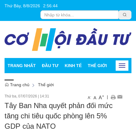
Thứ Bảy, 8/8/2026
2
:
56
:
45
TRANG NHẤT
ĐẦU TƯ
KINH TẾ
THẾ GIỚI
CHỨNG K
Toggle
navigat
Trang chủ
Thế giới
Thứ ba, 07/07/2026
|
14:31
+
|
A
-
A
A
Tây Ban Nha quyết phản đối mức
tăng chi tiêu quốc phòng lên 5%
GDP của NATO