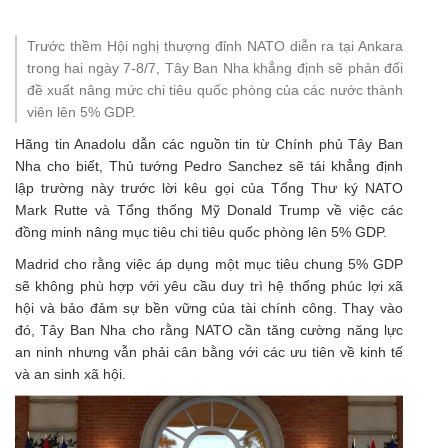
Trước thềm Hội nghị thượng đỉnh NATO diễn ra tại Ankara
trong hai ngày 7-8/7, Tây Ban Nha khẳng định sẽ phản đối
đề xuất nâng mức chi tiêu quốc phòng của các nước thành
viên lên 5% GDP.
Hãng tin Anadolu dẫn các nguồn tin từ Chính phủ Tây Ban
Nha cho biết, Thủ tướng Pedro Sanchez sẽ tái khẳng định
lập trường này trước lời kêu gọi của Tổng Thư ký NATO
Mark Rutte và Tổng thống Mỹ Donald Trump về việc các
đồng minh nâng mục tiêu chi tiêu quốc phòng lên 5% GDP.
Madrid cho rằng việc áp dụng một mục tiêu chung 5% GDP
sẽ không phù hợp với yêu cầu duy trì hệ thống phúc lợi xã
hội và bảo đảm sự bền vững của tài chính công. Thay vào
đó, Tây Ban Nha cho rằng NATO cần tăng cường năng lực
an ninh nhưng vẫn phải cân bằng với các ưu tiên về kinh tế
và an sinh xã hội.