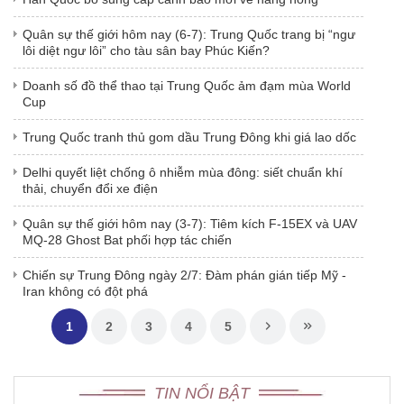
Quân sự thế giới hôm nay (6-7): Trung Quốc trang bị “ngư
lôi diệt ngư lôi” cho tàu sân bay Phúc Kiến?
Doanh số đồ thể thao tại Trung Quốc ảm đạm mùa World
Cup
Trung Quốc tranh thủ gom dầu Trung Đông khi giá lao dốc
Delhi quyết liệt chống ô nhiễm mùa đông: siết chuẩn khí
thải, chuyển đổi xe điện
Quân sự thế giới hôm nay (3-7): Tiêm kích F-15EX và UAV
MQ-28 Ghost Bat phối hợp tác chiến
Chiến sự Trung Đông ngày 2/7: Đàm phán gián tiếp Mỹ -
Iran không có đột phá
1
2
3
4
5
TIN NỔI BẬT