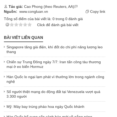
Tác giả:
Cao Phong (theo Reuters, AA)
Nguồn:
www.congluan.vn
Copy link
Tổng số điểm của bài viết là:
0
trong
0
đánh giá
Click để đánh giá bài viết
BÀI VIẾT LIÊN QUAN
Singapore tăng giá điện, khí đốt do chi phí năng lượng leo
thang
Chiến sự Trung Đông ngày 7/7: Iran tấn công tàu thương
mại ở eo biển Hormuz
Hàn Quốc lo ngại lạm phát vì thưởng lớn trong ngành công
nghệ
Số người thiệt mạng do động đất tại Venezuela vượt quá
3.300 người
Mỹ: Máy bay trúng pháo hoa ngày Quốc khánh
Hàn Quốc bổ sung cấp cảnh báo mới về nắng nóng