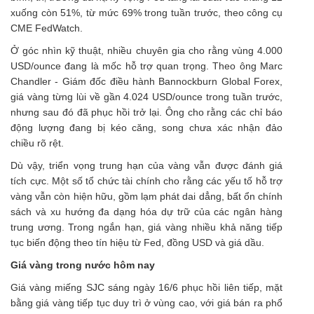
xuống còn 51%, từ mức 69% trong tuần trước, theo công cụ
CME FedWatch.
Ở góc nhìn kỹ thuật, nhiều chuyên gia cho rằng vùng 4.000
USD/ounce đang là mốc hỗ trợ quan trọng. Theo ông Marc
Chandler - Giám đốc điều hành Bannockburn Global Forex,
giá vàng từng lùi về gần 4.024 USD/ounce trong tuần trước,
nhưng sau đó đã phục hồi trở lại. Ông cho rằng các chỉ báo
động lượng đang bị kéo căng, song chưa xác nhận đảo
chiều rõ rệt.
Dù vậy, triển vọng trung hạn của vàng vẫn được đánh giá
tích cực. Một số tổ chức tài chính cho rằng các yếu tố hỗ trợ
vàng vẫn còn hiện hữu, gồm lạm phát dai dẳng, bất ổn chính
sách và xu hướng đa dạng hóa dự trữ của các ngân hàng
trung ương. Trong ngắn hạn, giá vàng nhiều khả năng tiếp
tục biến động theo tín hiệu từ Fed, đồng USD và giá dầu.
Giá vàng trong nước hôm nay
Giá vàng miếng SJC
sáng ngày 16/6 phục hồi liên tiếp, mặt
bằng giá vàng tiếp tục duy trì ở vùng cao, với giá bán ra phổ