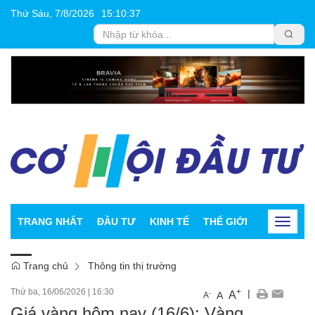
Thứ Sáu, 7/8/2026
15
:
10
:
38
TRANG NHẤT
ĐẦU TƯ
KINH TẾ
THẾ GIỚI
CHỨNG K
Toggle
navigat
Trang chủ
Thông tin thị trường
Thứ ba, 16/06/2026
|
16:30
+
|
A
-
A
A
Giá vàng hôm nay (16/6): Vàng