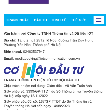
TRANG NHẤT
ĐẦU TƯ
KINH TẾ
THẾ GIỚI
CHỨNG K
Toggle
navigat
Vận hành bởi Công ty TNHH Thông tin và Dữ liệu IOT
Địa chỉ:
Tầng 2, toà 25T2, lô N05, đường Trần Duy Hưng,
Phường Yên Hòa, Thành phố Hà Nội
Điện thoại:
02462537947
Email:
mediabooking@iotcommunication.com.vn
TRANG THÔNG TIN ĐIỆN TỬ CƠ HỘI ĐẦU TƯ
Chịu trách nhiệm nội dung: Giám đốc - Vũ Văn Tuấn Anh
Giấy phép số:
3399/GP-TTĐT do Sở Thông tin và Truyền thông
Hà Nội cấp ngày 15/11/2022
Giấy phép sửa đổi số: 167/GP-TTĐT do Sở Thông tin và
Truyền thông Hà Nội cấp ngày 14/08/2023