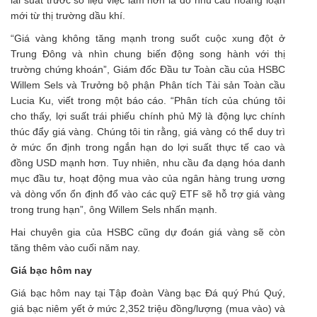
lãi suất trước số liệu việc làm hơn là do nhu cầu hoảng loạn
mới từ thị trường dầu khí.
“Giá vàng không tăng mạnh trong suốt cuộc xung đột ở
Trung Đông và nhìn chung biến động song hành với thị
trường chứng khoán”, Giám đốc Đầu tư Toàn cầu của HSBC
Willem Sels và Trưởng bộ phận Phân tích Tài sản Toàn cầu
Lucia Ku, viết trong một báo cáo. “Phân tích của chúng tôi
cho thấy, lợi suất trái phiếu chính phủ Mỹ là động lực chính
thúc đẩy giá vàng. Chúng tôi tin rằng, giá vàng có thể duy trì
ở mức ổn định trong ngắn hạn do lợi suất thực tế cao và
đồng USD mạnh hơn. Tuy nhiên, nhu cầu đa dạng hóa danh
mục đầu tư, hoạt động mua vào của ngân hàng trung ương
và dòng vốn ổn định đổ vào các quỹ ETF sẽ hỗ trợ giá vàng
trong trung hạn”, ông Willem Sels nhấn mạnh.
Hai chuyên gia của HSBC cũng dự đoán giá vàng sẽ còn
tăng thêm vào cuối năm nay.
Giá bạc hôm nay
Giá bạc hôm nay tại Tập đoàn Vàng bạc Đá quý Phú Quý,
giá bạc niêm yết ở mức 2,352 triệu đồng/lượng (mua vào) và