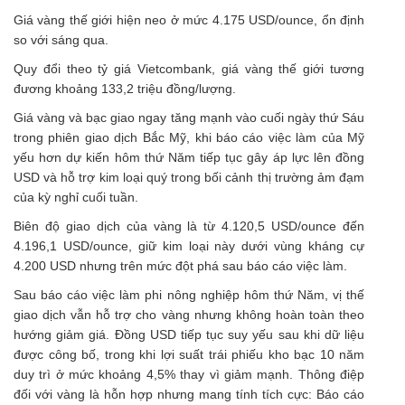
Giá vàng thế giới
hiện neo ở mức 4.175 USD/ounce, ổn định
so với sáng qua.
Quy đổi theo tỷ giá Vietcombank, giá vàng thế giới tương
đương khoảng 133,2 triệu đồng/lượng.
Giá vàng và bạc giao ngay tăng mạnh vào cuối ngày thứ Sáu
trong phiên giao dịch Bắc Mỹ, khi báo cáo việc làm của Mỹ
yếu hơn dự kiến hôm thứ Năm tiếp tục gây áp lực lên đồng
USD và hỗ trợ kim loại quý trong bối cảnh thị trường ảm đạm
của kỳ nghỉ cuối tuần.
Biên độ giao dịch của vàng là từ 4.120,5 USD/ounce đến
4.196,1 USD/ounce, giữ kim loại này dưới vùng kháng cự
4.200 USD nhưng trên mức đột phá sau báo cáo việc làm.
Sau báo cáo việc làm phi nông nghiệp hôm thứ Năm, vị thế
giao dịch vẫn hỗ trợ cho vàng nhưng không hoàn toàn theo
hướng giảm giá. Đồng USD tiếp tục suy yếu sau khi dữ liệu
được công bố, trong khi lợi suất trái phiếu kho bạc 10 năm
duy trì ở mức khoảng 4,5% thay vì giảm mạnh. Thông điệp
đối với vàng là hỗn hợp nhưng mang tính tích cực: Báo cáo