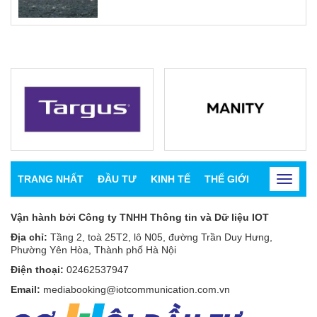
TRANG NHẤT
ĐẦU TƯ
KINH TẾ
THẾ GIỚI
CHỨNG K
Toggle
navigat
Vận hành bởi Công ty TNHH Thông tin và Dữ liệu IOT
Địa chỉ:
Tầng 2, toà 25T2, lô N05, đường Trần Duy Hưng,
Phường Yên Hòa, Thành phố Hà Nội
Điện thoại:
02462537947
Email:
mediabooking@iotcommunication.com.vn