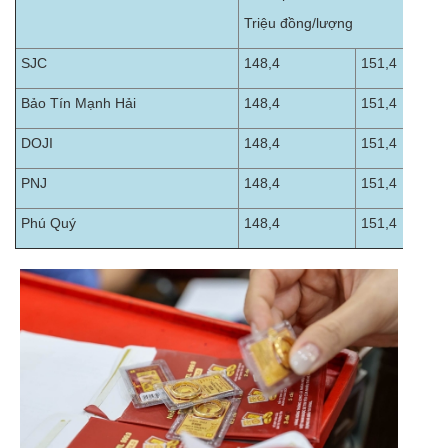
Triệu đồng/lượng
SJC
148,4
151,4
Bảo Tín Mạnh Hải
148,4
151,4
DOJI
148,4
151,4
PNJ
148,4
151,4
Phú Quý
148,4
151,4