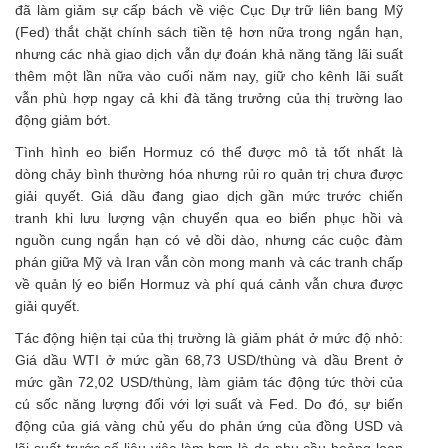
đã làm giảm sự cấp bách về việc Cục Dự trữ liên bang Mỹ
(Fed) thắt chặt chính sách tiền tệ hơn nữa trong ngắn hạn,
nhưng các nhà giao dịch vẫn dự đoán khả năng tăng lãi suất
thêm một lần nữa vào cuối năm nay, giữ cho kênh lãi suất
vẫn phù hợp ngay cả khi đà tăng trưởng của thị trường lao
động giảm bớt.
Tình hình eo biển Hormuz có thể được mô tả tốt nhất là
dòng chảy bình thường hóa nhưng rủi ro quản trị chưa được
giải quyết. Giá dầu đang giao dịch gần mức trước chiến
tranh khi lưu lượng vận chuyển qua eo biển phục hồi và
nguồn cung ngắn hạn có vẻ dồi dào, nhưng các cuộc đàm
phán giữa Mỹ và Iran vẫn còn mong manh và các tranh chấp
về quản lý eo biển Hormuz và phí quá cảnh vẫn chưa được
giải quyết.
Tác động hiện tại của thị trường là giảm phát ở mức độ nhỏ:
Giá dầu WTI ở mức gần 68,73 USD/thùng và dầu Brent ở
mức gần 72,02 USD/thùng, làm giảm tác động tức thời của
cú sốc năng lượng đối với lợi suất và Fed. Do đó, sự biến
động của giá vàng chủ yếu do phản ứng của đồng USD và