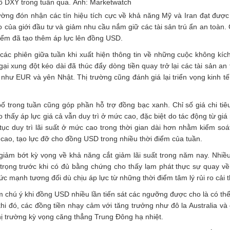
số DXY trong tuần qua. Ảnh: Marketwatch
rường đón nhận các tín hiệu tích cực về khả năng Mỹ và Iran đạt được
ro của giới đầu tư và giảm nhu cầu nắm giữ các tài sản trú ẩn an toàn.
điểm đã tạo thêm áp lực lên đồng USD.
ác phiên giữa tuần khi xuất hiện thông tin về những cuộc không kíc
i xung đột kéo dài đã thúc đẩy dòng tiền quay trở lại các tài sản an 
như EUR và yên Nhật. Thị trường cũng đánh giá lại triển vọng kinh tế
 bố trong tuần cũng góp phần hỗ trợ đồng bạc xanh. Chỉ số giá chi tiêu
thấy áp lực giá cả vẫn duy trì ở mức cao, đặc biệt do tác động từ giá
tục duy trì lãi suất ở mức cao trong thời gian dài hơn nhằm kiểm soá
ng cao, tạo lực đỡ cho đồng USD trong nhiều thời điểm của tuần.
giảm bớt kỳ vọng về khả năng cắt giảm lãi suất trong năm nay. Nhiề
n trọng trước khi có đủ bằng chứng cho thấy lạm phát thực sự quay v
c mạnh tương đối dù chịu áp lực từ những thời điểm tâm lý rủi ro cải t
iểm chú ý khi đồng USD nhiều lần tiến sát các ngưỡng được cho là có thể
i đó, các đồng tiền nhạy cảm với tăng trưởng như đô la Australia và 
ị trường kỳ vọng căng thẳng Trung Đông hạ nhiệt.