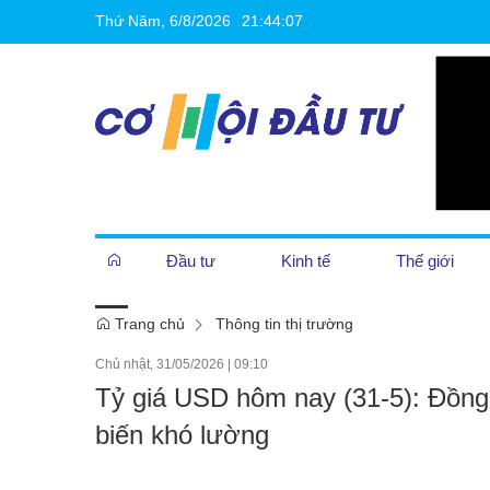
Thứ Năm, 6/8/2026
21
:
44
:
07
Đầu tư
Kinh tế
Thế giới
Trang chủ
Thông tin thị trường
Cần biết
Chủ nhật, 31/05/2026
|
09:10
Tỷ giá USD hôm nay (31-5): Đồng 
Khởi nghiệp
biến khó lường