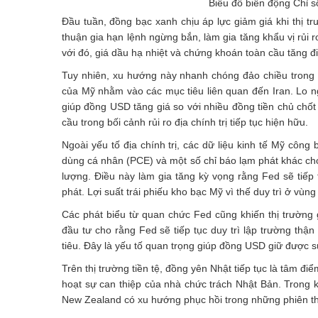
Biểu đồ biến động Chỉ 
Đầu tuần, đồng bạc xanh chịu áp lực giảm giá khi thị t
thuận gia hạn lệnh ngừng bắn, làm gia tăng khẩu vị rủi 
với đó, giá dầu hạ nhiệt và chứng khoán toàn cầu tăng 
Tuy nhiên, xu hướng này nhanh chóng đảo chiều trong c
của Mỹ nhằm vào các mục tiêu liên quan đến Iran. Lo ngạ
giúp đồng USD tăng giá so với nhiều đồng tiền chủ chốt 
cầu trong bối cảnh rủi ro địa chính trị tiếp tục hiện hữu.
Ngoài yếu tố địa chính trị, các dữ liệu kinh tế Mỹ công
dùng cá nhân (PCE) và một số chỉ báo lạm phát khác cho 
lượng. Điều này làm gia tăng kỳ vọng rằng Fed sẽ tiếp 
phát. Lợi suất trái phiếu kho bạc Mỹ vì thế duy trì ở vù
Các phát biểu từ quan chức Fed cũng khiến thị trường 
đầu tư cho rằng Fed sẽ tiếp tục duy trì lập trường thậ
tiêu. Đây là yếu tố quan trọng giúp đồng USD giữ được sứ
Trên thị trường tiền tệ, đồng yên Nhật tiếp tục là tâm đ
hoạt sự can thiệp của nhà chức trách Nhật Bản. Trong kh
New Zealand có xu hướng phục hồi trong những phiên th