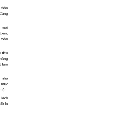
 thỏa
 Cùng
h mới
toàn,
 toàn
 tiêu
 năng
t lạm
u nhà
ề mục
hiện.
 kích
đô la