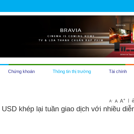
Chứng khoán
Thông tin thị trường
Tài chính
OCOP
+
|
A
-
A
A
USD khép lại tuần giao dịch với nhiều diễ
Tiền tệ
Địa ốc