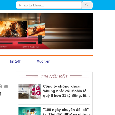
Tin 24h
Xúc tiến
TIN NỔI BẬT
Trái Đất Xanh
Pháp luật
Công ty chứng khoán
'chung nhà' với MoMo lỗ
n
Emagazine
quý II hơn 31 tỷ đồng, lỗ
lũy kế gần 181 tỷ đồng
"100 ngày chuyển đổi số"
tại Thủ đô: BIDV và những