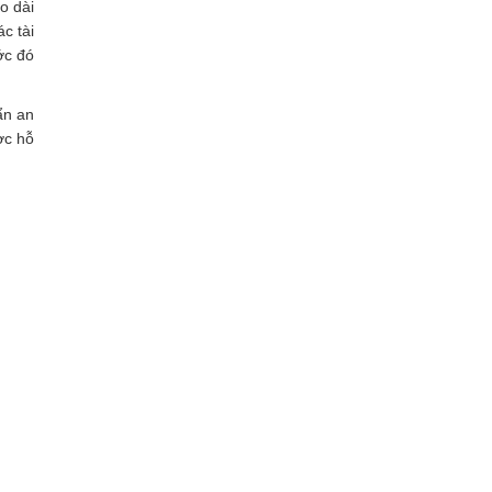
o dài
c tài
ớc đó
ẩn an
ợc hỗ