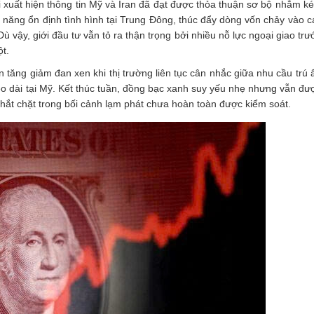
 xuất hiện thông tin Mỹ và Iran đã đạt được thỏa thuận sơ bộ nhằm ké
 năng ổn định tình hình tại Trung Đông, thúc đẩy dòng vốn chảy vào cá
ù vậy, giới đầu tư vẫn tỏ ra thận trọng bởi nhiều nỗ lực ngoại giao trư
ột.
tăng giảm đan xen khi thị trường liên tục cân nhắc giữa nhu cầu trú 
o kéo dài tại Mỹ. Kết thúc tuần, đồng bạc xanh suy yếu nhẹ nhưng vẫn đư
ệ thắt chặt trong bối cảnh lạm phát chưa hoàn toàn được kiểm soát.