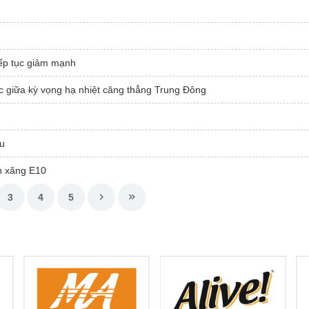
iếp tục giảm mạnh
c giữa kỳ vọng hạ nhiệt căng thẳng Trung Đông
âu
h xăng E10
3
4
5