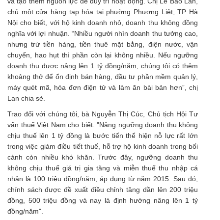
và tạo thêm nguồn lực để duy trì hoạt động. Chị Lê Bảo Lan,
chủ một cửa hàng tạp hóa tại phường Phương Liệt, TP Hà
Nội cho biết, với hộ kinh doanh nhỏ, doanh thu không đồng
nghĩa với lợi nhuận. “Nhiều người nhìn doanh thu tưởng cao,
nhưng trừ tiền hàng, tiền thuê mặt bằng, điện nước, vận
chuyển, hao hụt thì phần còn lại không nhiều. Nếu ngưỡng
doanh thu được nâng lên 1 tỷ đồng/năm, chúng tôi có thêm
khoảng thở để ổn định bán hàng, đầu tư phần mềm quản lý,
máy quét mã, hóa đơn điện tử và làm ăn bài bản hơn”, chị
Lan chia sẻ.
Trao đổi với chúng tôi, bà Nguyễn Thị Cúc, Chủ tịch Hội Tư
vấn
thuế
Việt Nam cho biết: "Nâng ngưỡng doanh thu không
chịu thuế lên 1 tỷ đồng là bước tiến thể hiện nỗ lực rất lớn
trong việc giảm điều tiết thuế, hỗ trợ hộ kinh doanh trong bối
cảnh còn nhiều khó khăn. Trước đây, ngưỡng doanh thu
không chịu thuế giá trị gia tăng và miễn thuế thu nhập cá
nhân là 100 triệu đồng/năm, áp dụng từ năm 2015. Sau đó,
chính sách được đề xuất điều chỉnh tăng dần lên 200 triệu
đồng, 500 triệu đồng và nay là định hướng nâng lên 1 tỷ
đồng/năm".