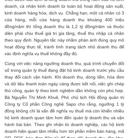
doanh, cá nhân kinh doanh từ toàn bộ hoạt động sản xuất,
kinh doanh hàng hóa, dịch vụ. Chẳng hạn, một cá nhân có 3
cửa hàng, mỗi cửa hàng doanh thu khoảng 400 triệu
đồng/năm thì tổng doanh thu là 1,2 tỷ đồng/năm và thuộc
diện phải chịu thuế giá trị gia tăng, thuế thu nhập cá nhân
theo quy định. Nguyên tắc này nhằm phản ánh đúng quy mô
hoạt động thực tế, tránh tình trạng tách nhỏ doanh thu để
xác định nghĩa vụ thuế không đầy đủ.
Cùng với việc nâng ngưỡng doanh thu, quá trình chuyển đổi
số trong quản lý thuế đang đặt hộ kinh doanh trước yêu cầu
thay đổi cách vận hành. Khi doanh thu, dòng tiền, hóa đơn
và dữ liệu thanh toán ngày càng được kết nối, việc ghi chép
thủ công, quản lý theo kinh nghiệm dần không còn phù hợp.
Bà Nguyễn Thị Minh Khuê, Phó chủ tịch Hội đồng quản trị
Công ty Cổ phần Công nghệ Sapo cho rằng, ngưỡng 1 tỷ
đồng không chỉ là vấn đề nghĩa vụ thuế mà còn khiến nhiều
hộ kinh doanh quan tâm hơn đến quản lý doanh thu và vận
hành bài bản. Theo ghi nhận từ doanh nghiệp, các hộ kinh
doanh hiện quan tâm nhiều hơn tới phần mềm bán hàng, mã
QR, POS, hóa đơn điện tử để theo dõi doanh thu, tồn kho,