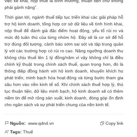
việc kê khai, nộp thuế là bình thường, thuận tiện chứ không
phải gánh nặng”.
Thời gian tới, ngành thuế tiếp tục triển khai các giải pháp hỗ
trợ hộ kinh doanh, tổng hợp cơ sở dữ liệu về tình hình khai,
nộp thuế để đánh giá đặc điểm hoạt động, yếu tố rủi ro và
mức độ tuân thủ của từng nhóm hộ. Đây sẽ là cơ sở để hỗ
trợ đúng đối tượng, cảnh báo sớm sai sót và tập trung quản
lý với các trường hợp có rủi ro cao. Nâng ngưỡng doanh thu
không chịu thuế lên 1 tỷ đồng/năm vì vậy không chỉ là điều
chỉnh kỹ thuật trong chính sách thuế, quan trọng hơn, đó là
thông điệp đồng hành với hộ kinh doanh, khuyến khích họ
phát triển, minh bạch hóa hoạt động và từng bước tham gia
sâu hơn vào nền kinh tế số. Khi chính sách thuế hợp lý, thủ
tục thuận tiện, dữ liệu minh bạch, hộ kinh doanh sẽ có thêm
niềm tin để mở rộng sản xuất, kinh doanh, đóng góp ổn định
cho ngân sách và sự phát triển chung của nền kinh tế.
Nguồn:
www.qdnd.vn
Copy link
Tags:
Thuế