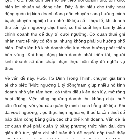
biên lợi nhuận và dòng tiền. Đây là tín hiệu cho thấy hoạt
động quản trị kinh doanh đang dần chuyển sang hướng minh
bạch, chuyên nghiệp hơn nhờ dữ liệu số. Thực tế, khi doanh
thu tiến gần ngưỡng chịu thuế, có thể xuất hiện tâm lý điều
chỉnh doanh thu để duy trì dưới ngưỡng. Cơ quan thuế ghi
nhận thực tế này có tồn tại nhưng không phải xu hướng phổ
biến. Phần lớn hộ kinh doanh vẫn lựa chọn hướng phát triển
bền vững. Khi hoạt động kinh doanh phát triển tốt, người
kinh doanh sẽ dần chấp nhận thực hiện đầy đủ nghĩa vụ
thuế.
Về vấn đề này, PGS, TS Đinh Trọng Thịnh, chuyên gia kinh
tế cho biết: "Mức ngưỡng 1 tỷ đồng/năm giúp nhiều hộ kinh
doanh nhỏ yên tâm hơn, có thêm điều kiện tích lũy, mở rộng
hoạt động. Việc nâng ngưỡng doanh thu không chịu thuế
cần đi cùng với yêu cầu quản lý minh bạch bằng dữ liệu. Khi
đã vượt ngưỡng, việc thực hiện nghĩa vụ thuế là cần thiết để
bảo đảm công bằng giữa các chủ thể kinh doanh. Vấn đề là
cơ quan thuế phải quản lý bằng phương thức hiện đại, đơn
giản thủ tục, giảm chi phí tuân thủ để người nộp thuế thấy