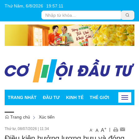
Thứ Năm, 6/8/2026
19
:
57
:
12
TRANG NHẤT
ĐẦU TƯ
KINH TẾ
THẾ GIỚI
CHỨNG K
Toggle
navigat
Trang chủ
Xúc tiến
Thứ tư, 08/07/2026
|
11:34
+
|
A
-
A
A
Điều kiện hưởng lương hưu và đóng