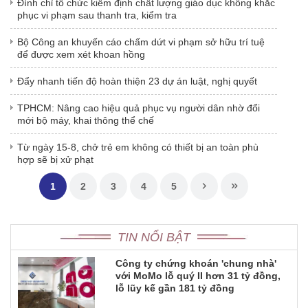
Đình chỉ tổ chức kiểm định chất lượng giáo dục không khắc
phục vi phạm sau thanh tra, kiểm tra
Bộ Công an khuyến cáo chấm dứt vi phạm sở hữu trí tuệ
để được xem xét khoan hồng
Đẩy nhanh tiến độ hoàn thiện 23 dự án luật, nghị quyết
TPHCM: Nâng cao hiệu quả phục vụ người dân nhờ đổi
mới bộ máy, khai thông thể chế
Từ ngày 15-8, chở trẻ em không có thiết bị an toàn phù
hợp sẽ bị xử phạt
1
2
3
4
5
TIN NỔI BẬT
Công ty chứng khoán 'chung nhà'
với MoMo lỗ quý II hơn 31 tỷ đồng,
lỗ lũy kế gần 181 tỷ đồng