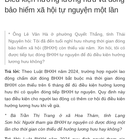
bảo hiểm xã hội tự nguyện một lần
* Ông Lê Văn Hà ở phường Quyết Thắng, tỉnh Thái
Nguyên hỏi: Tôi đã đến tuổi nghỉ hưu nhưng thời gian đóng
bảo hiểm xã hội (BHXH) còn thiếu vài năm. Xin hỏi, tôi có
được tiếp tục đóng BHXH tự nguyện để đủ điều kiện hưởng
lương hưu không?
Trả lời:
Theo Luật BHXH năm 2024, trường hợp
người lao
động
chấm dứt đóng BHXH bắt buộc mà thời gian đóng
BHXH còn thiếu trên 6 tháng để đủ điều kiện hưởng lương
hưu thì có quyền đóng tiếp BHXH tự nguyện. Quy định này
tạo điều kiện cho người lao động có thêm cơ hội đủ điều kiện
hưởng lương hưu khi về già.
* Bà Trần Thị Trang ở xã Hoa Thám, tỉnh
Lạng
Sơn
hỏi: Người tham gia BHXH tự nguyện có được đóng một
lần cho thời gian còn thiếu để hưởng lương hưu hay không?
Trả lời:
Luật BHXH năm 2024 quy định người tham gia