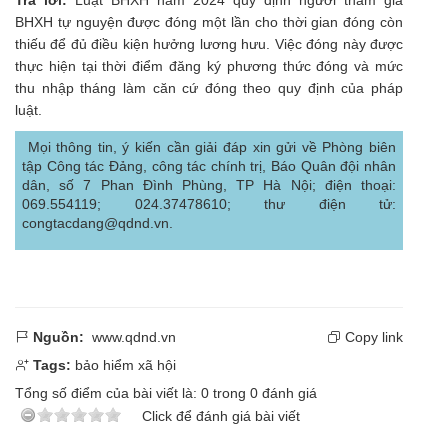
BHXH tự nguyện được đóng một lần cho thời gian đóng còn
thiếu để đủ điều kiện hưởng lương hưu. Việc đóng này được
thực hiện tại thời điểm đăng ký phương thức đóng và mức
thu nhập tháng làm căn cứ đóng theo quy định của pháp
luật.
Mọi thông tin, ý kiến cần giải đáp xin gửi về Phòng biên
tập Công tác Đảng, công tác chính trị, Báo Quân đội nhân
dân, số 7 Phan Đình Phùng, TP Hà Nội; điện thoại:
069.554119; 024.37478610; thư điện tử:
congtacdang@qdnd.vn.
Nguồn:
www.qdnd.vn
Copy link
Tags:
bảo hiểm xã hội
Tổng số điểm của bài viết là:
0
trong
0
đánh giá
Click để đánh giá bài viết