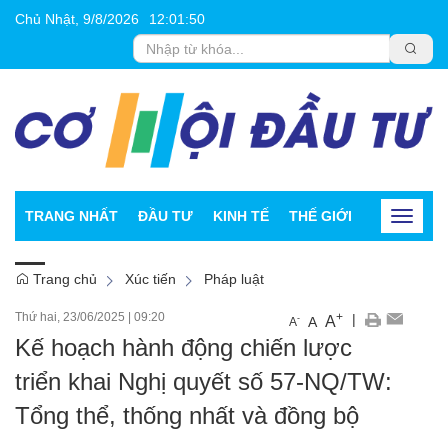
Chủ Nhật, 9/8/2026
12
:
01
:
51
TRANG NHẤT
ĐẦU TƯ
KINH TẾ
THẾ GIỚI
CHỨNG K
Toggle
navigat
Trang chủ
Xúc tiến
Pháp luật
Thứ hai, 23/06/2025
|
09:20
+
|
A
-
A
A
Kế hoạch hành động chiến lược
triển khai Nghị quyết số 57-NQ/TW:
Tổng thể, thống nhất và đồng bộ