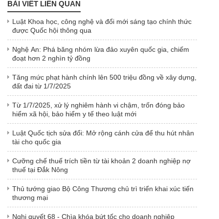
BÀI VIẾT LIÊN QUAN
Luật Khoa học, công nghệ và đổi mới sáng tạo chính thức
được Quốc hội thông qua
Nghệ An: Phá băng nhóm lừa đảo xuyên quốc gia, chiếm
đoạt hơn 2 nghìn tỷ đồng
Tăng mức phạt hành chính lên 500 triệu đồng về xây dựng,
đất đai từ 1/7/2025
Từ 1/7/2025, xử lý nghiêm hành vi chậm, trốn đóng bảo
hiểm xã hội, bảo hiểm y tế theo luật mới
Luật Quốc tịch sửa đổi: Mở rộng cánh cửa để thu hút nhân
tài cho quốc gia
Cưỡng chế thuế trích tiền từ tài khoản 2 doanh nghiệp nợ
thuế tại Đắk Nông
Thủ tướng giao Bộ Công Thương chủ trì triển khai xúc tiến
thương mại
Nghị quyết 68 - Chìa khóa bứt tốc cho doanh nghiệp