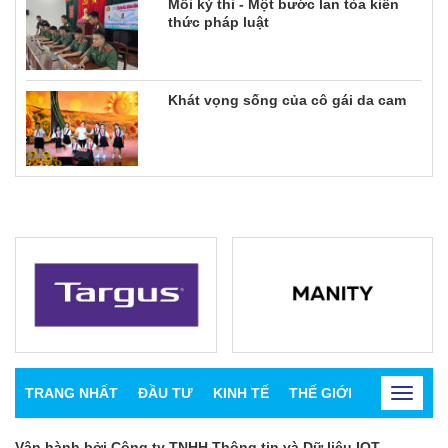
Mỗi kỳ thi - Một bước lan tỏa kiến
thức pháp luật
Khát vọng sống của cô gái da cam
TRANG NHẤT
ĐẦU TƯ
KINH TẾ
THẾ GIỚI
CHỨNG K
Toggle
navigat
Vận hành bởi Công ty TNHH Thông tin và Dữ liệu IOT