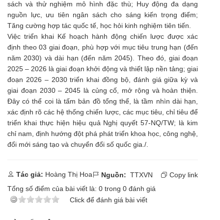
sách và thử nghiệm mô hình đặc thù; Huy động đa dạng
nguồn lực, ưu tiên ngân sách cho sáng kiến trọng điểm;
Tăng cường hợp tác quốc tế, học hỏi kinh nghiệm tiên tiến.
Việc triển khai Kế hoạch hành động chiến lược được xác
định theo 03 giai đoạn, phù hợp với mục tiêu trung hạn (đến
năm 2030) và dài hạn (đến năm 2045). Theo đó, giai đoạn
2025 – 2026 là giai đoạn khởi động và thiết lập nền tảng; giai
đoạn 2026 – 2030 triển khai đồng bộ, đánh giá giữa kỳ và
giai đoạn 2030 – 2045 là củng cố, mở rộng và hoàn thiện.
Đây có thể coi là tấm bản đồ tổng thể, là tầm nhìn dài hạn,
xác định rõ các hệ thống chiến lược, các mục tiêu, chỉ tiêu để
triển khai thực hiện hiệu quả Nghị quyết 57-NQ/TW; là kim
chỉ nam, định hướng đột phá phát triển khoa học, công nghệ,
đổi mới sáng tạo và chuyển đổi số quốc gia./.
Tác giả:
Hoàng Thị Hoa
Nguồn:
TTXVN
Copy link
Tổng số điểm của bài viết là:
0
trong
0
đánh giá
Click để đánh giá bài viết