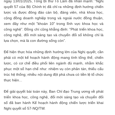
ngày 13/01/2025, Tổng Bí thư Tô Lâm đã nhấn mạnh: “Nghị
quyết 57 của Bộ Chính trị đã chỉ ra những định hướng chiến
lược và được đông đảo cán bộ, đảng viên, nhà khoa học,
cộng đồng doanh nghiệp trong và ngoài nước đồng thuận,
xem đây như một "khoán 10" trong lĩnh vực khoa học và
công nghệ”. Đồng chí cũng khẳng định: “Phát triển khoa học,
công nghệ, đổi mới sáng tạo và chuyển đổi số không chỉ là
lựa chọn, mà là con đường sống còn”.
Để hiện thực hóa những định hướng lớn của Nghị quyết, cần
phải có một kế hoạch hành động mang tính tổng thể, chiến
lược, có cơ chế điều phối liên ngành đủ mạnh, nhằm khắc
phục một số hạn chế như: nhiệm vụ còn phân tán, thiếu cấu
trúc hệ thống; nhiều nội dung đột phá chưa có tiền lệ tổ chức
thực hiện...
Để giải quyết bài toán này, Ban Chỉ đạo Trung ương về phát
triển khoa học, công nghệ, đổi mới sáng tạo và chuyển đổi
số đã ban hành Kế hoạch hành động chiến lược triển khai
Nghị quyết số 57-NQ/TW.