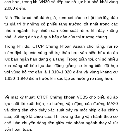
cao hơn, trong khi VN30 sẽ tiếp tục nỗ lực bứt phá khỏi vùng
2.080 điểm.
Nhà đầu tư có thể đánh giá, xem xét các cơ hội tích lũy, đầu
tư giá trị ở những cổ phiếu tăng trưởng tốt nhất trong các
nhóm ngành. Tuy nhiên cần kiểm soát rủi ro khi đây không
phải là vùng định giá quá hấp dẫn của thị trường chung.
Trong khi đó, CTCP Chứng khoán Asean cho rằng, rủi ro
kiểm định lại các vùng hỗ trợ thấp hơn vẫn hiện hữu do áp
lực bán ngắn hạn đang gia tăng. Trong tuần tới, chỉ số nhiều
khả năng sẽ tiếp tục dao động giằng co trong biên độ hẹp
với vùng hỗ trợ gần là 1.910–1.920 điểm và vùng kháng cự
1.930–1.940 điểm trước khi xác lập xu hướng rõ ràng hơn.
Về mặt kỹ thuật, CTCP Chứng khoán VCBS cho biết, dù áp
lực chốt lời xuất hiện, xu hướng vận động của đường MA20
và dòng tiền cho thấy xác suất xảy ra một nhịp điều chỉnh
sâu, bất ngờ là chưa cao. Thị trường đang vận hành theo cơ
chế luân chuyển dòng tiền giữa các nhóm ngành thay vì rút
vốn hoàn toàn.