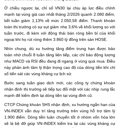
Ở chiều ngược lại, chỉ số VN30 lại chịu áp lực điều chỉnh
mạnh tại vùng giá cao nhất tháng 2/2026 quanh 2.080 điểm,
kết tuần giảm 1,13% về mức 2.050,58 điểm. Thanh khoản
toàn thị trường có sự sụt giảm nhẹ 3,6% về khối lượng so với
tuần trước, đi kèm với động thái bán ròng bền bỉ của khối
ngoại khi họ rút ròng thêm 3.860 tỷ đồng trên sàn HOSE.
Nhìn chung, dù xu hướng tăng điểm trung hạn được bảo
toàn nhờ chuỗi 8 tuần tăng liên tiếp, các chỉ báo động lượng
như MACD và RSI đều đang đi ngang ở vùng quá mua. Điều
này phản ánh tâm lý thận trọng cao độ của dòng tiền khi chỉ
số tiến sát các vùng kháng cự lịch sử.
Bước sang tuần giao dịch mới, các công ty chứng khoán
nhận định thị trường sẽ tiếp tục đối mặt với các nhịp rung lắc
mạnh để kiểm định lại dòng tiền tại vùng đỉnh cũ.
CTCP Chứng khoán SHS nhận định, xu hướng ngắn hạn của
VN-INDEX vẫn duy trì tăng trưởng trên vùng hỗ trợ tâm lý
1.900 điểm. Dòng tiền luân chuyển tốt ở nhóm vốn hóa lớn
sẽ là bệ đỡ giúp VN-INDEX kiểm tra lại các vùng kháng cự