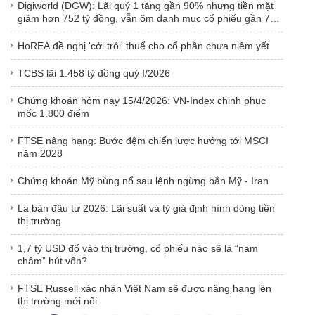
Digiworld (DGW): Lãi quý 1 tăng gần 90% nhưng tiền mặt
giảm hơn 752 tỷ đồng, vẫn ôm danh mục cổ phiếu gần 790
tỷ đồng
HoREA đề nghị 'cởi trói' thuế cho cổ phần chưa niêm yết
TCBS lãi 1.458 tỷ đồng quý I/2026
Chứng khoán hôm nay 15/4/2026: VN-Index chinh phục
mốc 1.800 điểm
FTSE nâng hạng: Bước đệm chiến lược hướng tới MSCI
năm 2028
Chứng khoán Mỹ bùng nổ sau lệnh ngừng bắn Mỹ - Iran
La bàn đầu tư 2026: Lãi suất và tỷ giá định hình dòng tiền
thị trường
1,7 tỷ USD đổ vào thị trường, cổ phiếu nào sẽ là “nam
châm” hút vốn?
FTSE Russell xác nhận Việt Nam sẽ được nâng hạng lên
thị trường mới nổi