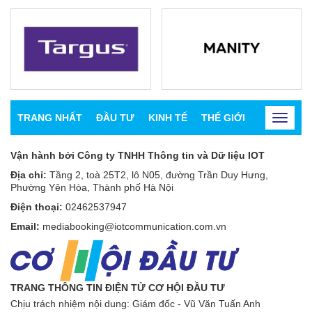
TRANG NHẤT
ĐẦU TƯ
KINH TẾ
THẾ GIỚI
CHỨNG K
Toggle
navigat
Vận hành bởi Công ty TNHH Thông tin và Dữ liệu IOT
Địa chỉ:
Tầng 2, toà 25T2, lô N05, đường Trần Duy Hưng,
Phường Yên Hòa, Thành phố Hà Nội
Điện thoại:
02462537947
Email:
mediabooking@iotcommunication.com.vn
TRANG THÔNG TIN ĐIỆN TỬ CƠ HỘI ĐẦU TƯ
Chịu trách nhiệm nội dung: Giám đốc - Vũ Văn Tuấn Anh