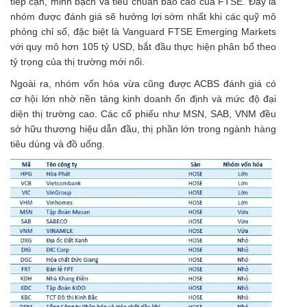
tiếp cận, minh bạch và tiêu chuẩn báo cáo của FTSE. Đây là
nhóm được đánh giá sẽ hưởng lợi sớm nhất khi các quỹ mô
phỏng chỉ số, đặc biệt là Vanguard FTSE Emerging Markets
với quy mô hơn 105 tỷ USD, bắt đầu thực hiện phân bổ theo
tỷ trọng của thị trường mới nổi.
Ngoài ra, nhóm vốn hóa vừa cũng được ACBS đánh giá có
cơ hội lớn nhờ nền tảng kinh doanh ổn định và mức độ đại
diện thị trường cao. Các cổ phiếu như MSN, SAB, VNM đều
sở hữu thương hiệu dẫn đầu, thị phần lớn trong ngành hàng
tiêu dùng và đồ uống.