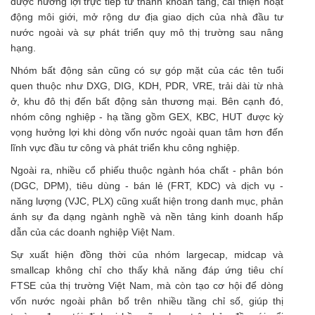
được hưởng lợi trực tiếp từ thanh khoản tăng, cải thiện hoạt
động môi giới, mở rộng dư địa giao dịch của nhà đầu tư
nước ngoài và sự phát triển quy mô thị trường sau nâng
hạng.
Nhóm bất động sản cũng có sự góp mặt của các tên tuổi
quen thuộc như DXG, DIG, KDH, PDR, VRE, trải dài từ nhà
ở, khu đô thị đến bất động sản thương mại. Bên cạnh đó,
nhóm công nghiệp - hạ tầng gồm GEX, KBC, HUT được kỳ
vọng hưởng lợi khi dòng vốn nước ngoài quan tâm hơn đến
lĩnh vực đầu tư công và phát triển khu công nghiệp.
Ngoài ra, nhiều cổ phiếu thuộc ngành hóa chất - phân bón
(DGC, DPM), tiêu dùng - bán lẻ (FRT, KDC) và dịch vụ -
năng lượng (VJC, PLX) cũng xuất hiện trong danh mục, phản
ánh sự đa dạng ngành nghề và nền tảng kinh doanh hấp
dẫn của các doanh nghiệp Việt Nam.
Sự xuất hiện đồng thời của nhóm largecap, midcap và
smallcap không chỉ cho thấy khả năng đáp ứng tiêu chí
FTSE của thị trường Việt Nam, mà còn tạo cơ hội để dòng
vốn nước ngoài phân bổ trên nhiều tầng chỉ số, giúp thị