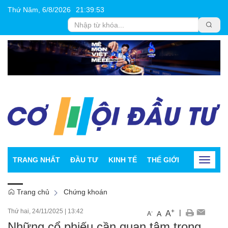
Thứ Năm, 6/8/2026
21
:
39
:
53
TRANG NHẤT
ĐẦU TƯ
KINH TẾ
THẾ GIỚI
CHỨNG K
Toggle
navigat
Trang chủ
Chứng khoán
Thứ hai, 24/11/2025
|
13:42
+
|
A
-
A
A
Những cổ phiếu cần quan tâm trong