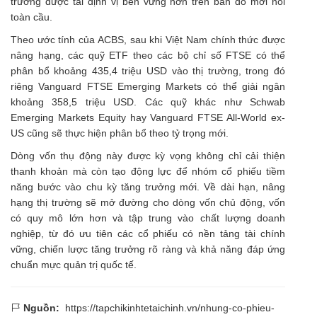
trường được tái định vị bền vững hơn trên bản đồ mới nổi
toàn cầu.
Theo ước tính của ACBS, sau khi Việt Nam chính thức được
nâng hạng, các quỹ ETF theo các bộ chỉ số FTSE có thể
phân bổ khoảng 435,4 triệu USD vào thị trường, trong đó
riêng Vanguard FTSE Emerging Markets có thể giải ngân
khoảng 358,5 triệu USD. Các quỹ khác như Schwab
Emerging Markets Equity hay Vanguard FTSE All-World ex-
US cũng sẽ thực hiện phân bổ theo tỷ trọng mới.
Dòng vốn thụ động này được kỳ vọng không chỉ cải thiện
thanh khoản mà còn tạo động lực để nhóm cổ phiếu tiềm
năng bước vào chu kỳ tăng trưởng mới. Về dài hạn, nâng
hạng thị trường sẽ mở đường cho dòng vốn chủ động, vốn
có quy mô lớn hơn và tập trung vào chất lượng doanh
nghiệp, từ đó ưu tiên các cổ phiếu có nền tảng tài chính
vững, chiến lược tăng trưởng rõ ràng và khả năng đáp ứng
chuẩn mực quản trị quốc tế.
Nguồn:
https://tapchikinhtetaichinh.vn/nhung-co-phieu-