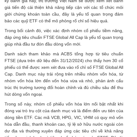
kỳ đánh giá này, thị trường Việt Nam sẽ được xem xét đánh
giá tiến độ cải thiện khả năng tiếp cận với các tổ chức môi
giới chứng khoán toàn cầu, đây là yếu tố quan trọng đảm
bảo các quỹ ETF có thể mô phỏng rổ chỉ số hiệu quả.
Trong bối cảnh đó, việc xác định nhóm cổ phiếu tiềm năng,
đáp ứng tiêu chuẩn FTSE Global All Cap là yếu tố quan trọng
giúp nhà đầu tư đón đầu dòng vốn mới.
Danh sách tham khảo mà ACBS tổng hợp từ tiêu chuẩn
FTSE (dựa trên dữ liệu đến 31/12/2024) cho thấy hơn 30 cổ
phiếu có thể được xem xét đưa vào rổ chỉ số FTSE Global All
Cap. Danh mục này trải rộng trên nhiều nhóm vốn hóa, từ
nhóm vốn hóa lớn đến vốn hóa vừa và nhỏ, phản ánh cấu
trúc thị trường tương đối hoàn chỉnh và đủ chiều sâu để thu
hút dòng vốn ngoại.
Trong số này, nhóm cổ phiếu vốn hóa lớn nổi bật nhất khi
đóng vai trò trụ cột của danh mục và là điểm đến ưu tiên của
dòng tiền ETF. Các mã VCB, HPG, VIC, VHM có quy mô vốn
hóa dẫn đầu, thanh khoản cao, tỷ lệ sở hữu nước ngoài còn
dư địa và thường xuyên đáp ứng các tiêu chí về khả năng