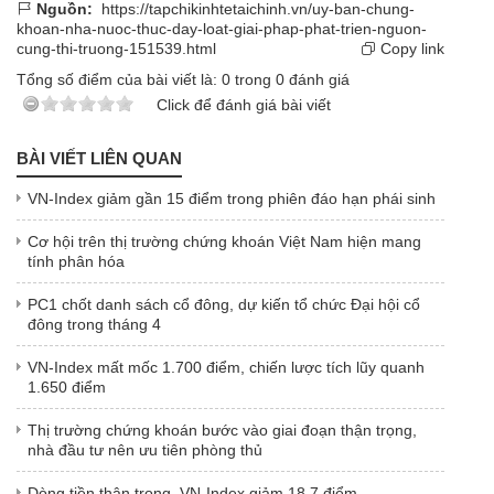
Nguồn:
https://tapchikinhtetaichinh.vn/uy-ban-chung-
khoan-nha-nuoc-thuc-day-loat-giai-phap-phat-trien-nguon-
cung-thi-truong-151539.html
Copy link
Tổng số điểm của bài viết là:
0
trong
0
đánh giá
Click để đánh giá bài viết
BÀI VIẾT LIÊN QUAN
VN-Index giảm gần 15 điểm trong phiên đáo hạn phái sinh
Cơ hội trên thị trường chứng khoán Việt Nam hiện mang
tính phân hóa
PC1 chốt danh sách cổ đông, dự kiến tổ chức Đại hội cổ
đông trong tháng 4
VN-Index mất mốc 1.700 điểm, chiến lược tích lũy quanh
1.650 điểm
Thị trường chứng khoán bước vào giai đoạn thận trọng,
nhà đầu tư nên ưu tiên phòng thủ
Dòng tiền thận trọng, VN-Index giảm 18,7 điểm