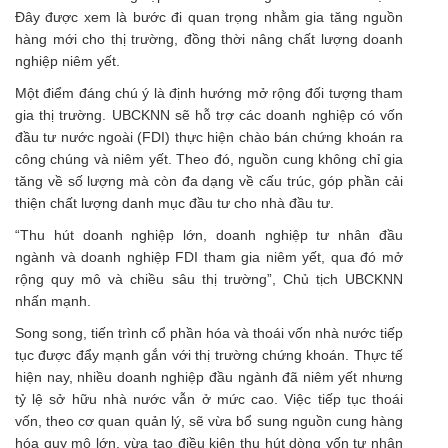
Đây được xem là bước đi quan trọng nhằm gia tăng nguồn
hàng mới cho thị trường, đồng thời nâng chất lượng doanh
nghiệp niêm yết.
Một điểm đáng chú ý là định hướng mở rộng đối tượng tham
gia thị trường. UBCKNN sẽ hỗ trợ các doanh nghiệp có vốn
đầu tư nước ngoài (FDI) thực hiện chào bán chứng khoán ra
công chúng và niêm yết. Theo đó, nguồn cung không chỉ gia
tăng về số lượng mà còn đa dạng về cấu trúc, góp phần cải
thiện chất lượng danh mục đầu tư cho nhà đầu tư.
“Thu hút doanh nghiệp lớn, doanh nghiệp tư nhân đầu
ngành và doanh nghiệp FDI tham gia niêm yết, qua đó mở
rộng quy mô và chiều sâu thị trường”, Chủ tịch UBCKNN
nhấn mạnh.
Song song, tiến trình cổ phần hóa và thoái vốn nhà nước tiếp
tục được đẩy mạnh gắn với thị trường chứng khoán. Thực tế
hiện nay, nhiều doanh nghiệp đầu ngành đã niêm yết nhưng
tỷ lệ sở hữu nhà nước vẫn ở mức cao. Việc tiếp tục thoái
vốn, theo cơ quan quản lý, sẽ vừa bổ sung nguồn cung hàng
hóa quy mô lớn, vừa tạo điều kiện thu hút dòng vốn tư nhân