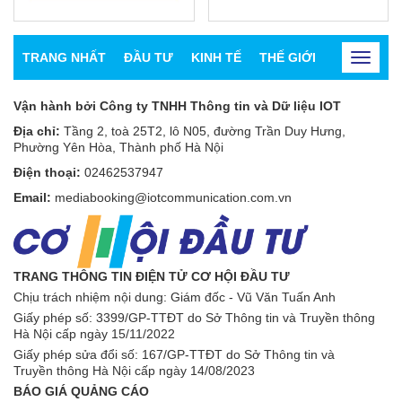
TRANG NHẤT
ĐẦU TƯ
KINH TẾ
THẾ GIỚI
CHỨNG K
Toggle
navigat
Vận hành bởi Công ty TNHH Thông tin và Dữ liệu IOT
Địa chỉ:
Tầng 2, toà 25T2, lô N05, đường Trần Duy Hưng,
Phường Yên Hòa, Thành phố Hà Nội
Điện thoại:
02462537947
Email:
mediabooking@iotcommunication.com.vn
TRANG THÔNG TIN ĐIỆN TỬ CƠ HỘI ĐẦU TƯ
Chịu trách nhiệm nội dung: Giám đốc - Vũ Văn Tuấn Anh
Giấy phép số:
3399/GP-TTĐT do Sở Thông tin và Truyền thông
Hà Nội cấp ngày 15/11/2022
Giấy phép sửa đổi số: 167/GP-TTĐT do Sở Thông tin và
Truyền thông Hà Nội cấp ngày 14/08/2023
BÁO GIÁ QUẢNG CÁO