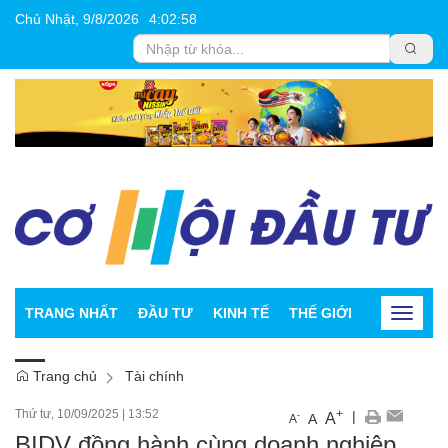
Chủ Nhật, 9/8/2026
4
:
02
:
58
TRANG NHẤT
ĐẦU TƯ
KINH TẾ
THẾ GIỚI
CHỨNG K
Toggle
navigat
Trang chủ
Tài chính
Thứ tư, 10/09/2025
|
13:52
+
|
A
-
A
A
BIDV đồng hành cùng doanh nghiệp