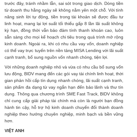
trước đây, tránh nhầm lẫn, sai sót trong giao dịch. Dòng tiền
từ doanh thu hằng ngày sẽ không nằm yên một chỗ. Với tính
năng sinh lời tự động, tiền trong tài khoản sẽ được đầu tư
linh hoạt, mang lại lợi suất tối thiểu gấp 8 lần lãi suất không
kỳ hạn, đồng thời vẫn bảo đảm tính thanh khoản cao, luôn
sẵn sàng cho mọi kế hoạch chi tiêu trong quá trình mở rộng
kinh doanh. Ngoài ra, khi có nhu cầu vay vốn, doanh nghiệp
có thể vay trực tuyến trên nền tảng MISA Lending với lãi suất
cạnh tranh, bổ sung nguồn vốn nhanh chóng, tiện lợi.
Với những doanh nghiệp nhỏ và vừa có nhu cầu bổ sung vốn
lưu động, BIDV mang đến các gói vay tài chính linh hoạt, thời
gian phản hồi cấp tín dụng nhanh chóng, lãi suất cạnh tranh,
sản phẩm đa dạng từ vay ngắn hạn đến bảo lãnh và thư tín
dụng. Thông qua chương trình SME Fast Track, BIDV không
chỉ cung cấp giải pháp tài chính mà còn là người bạn đồng
hành tin cậy, hỗ trợ hộ kinh doanh chuyển đổi thành doanh
nghiệp theo hướng chuyên nghiệp, minh bạch và bền vững
hơn.
VIỆT ANH