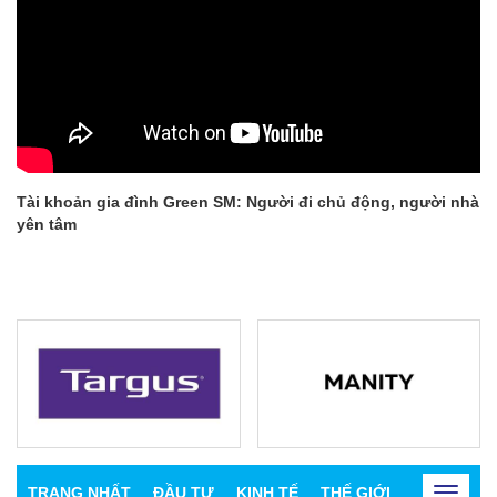
Tài khoản gia đình Green SM: Người đi chủ động, người nhà
yên tâm
TRANG NHẤT
ĐẦU TƯ
KINH TẾ
THẾ GIỚI
CHỨNG K
Toggle