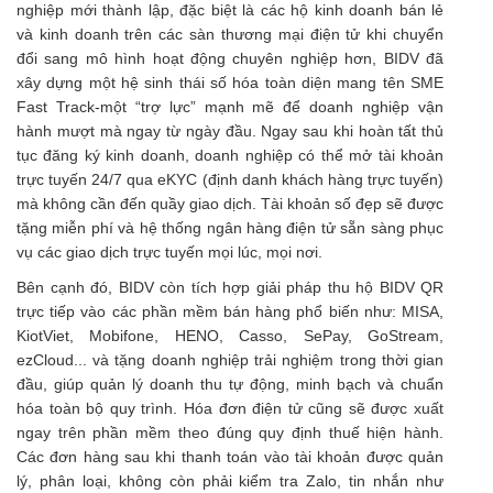
nghiệp mới thành lập, đặc biệt là các hộ kinh doanh bán lẻ
và kinh doanh trên các sàn thương mại điện tử khi chuyển
đổi sang mô hình hoạt động chuyên nghiệp hơn, BIDV đã
xây dựng một hệ sinh thái số hóa toàn diện mang tên SME
Fast Track-một “trợ lực” mạnh mẽ để doanh nghiệp vận
hành mượt mà ngay từ ngày đầu. Ngay sau khi hoàn tất thủ
tục đăng ký kinh doanh, doanh nghiệp có thể mở tài khoản
trực tuyến 24/7 qua eKYC (định danh khách hàng trực tuyến)
mà không cần đến quầy giao dịch. Tài khoản số đẹp sẽ được
tặng miễn phí và hệ thống ngân hàng điện tử sẵn sàng phục
vụ các giao dịch trực tuyến mọi lúc, mọi nơi.
Bên cạnh đó, BIDV còn tích hợp giải pháp thu hộ BIDV QR
trực tiếp vào các phần mềm bán hàng phổ biến như: MISA,
KiotViet, Mobifone, HENO, Casso, SePay, GoStream,
ezCloud... và tặng doanh nghiệp trải nghiệm trong thời gian
đầu, giúp quản lý doanh thu tự động, minh bạch và chuẩn
hóa toàn bộ quy trình. Hóa đơn điện tử cũng sẽ được xuất
ngay trên phần mềm theo đúng quy định thuế hiện hành.
Các đơn hàng sau khi thanh toán vào tài khoản được quản
lý, phân loại, không còn phải kiểm tra Zalo, tin nhắn như