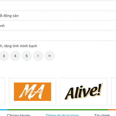
bất động sản
ạnh
h, tăng tính minh bạch
3
4
5
Chứng khoán
Thông tin thị trường
Tài chính