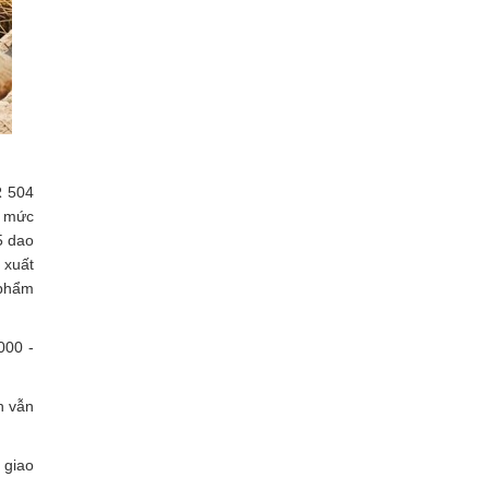
 504
ở mức
5 dao
 xuất
 phẩm
000 -
n vẫn
 giao