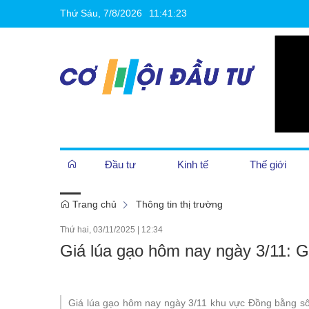
Thứ Sáu, 7/8/2026
11
:
41
:
24
Đầu tư
Kinh tế
Thế giới
Trang chủ
Thông tin thị trường
Cần biết
Thứ hai, 03/11/2025
|
12:34
Giá lúa gạo hôm nay ngày 3/11: G
Khởi nghiệp
Giá lúa gạo hôm nay ngày 3/11 khu vực Đồng bằng sôn