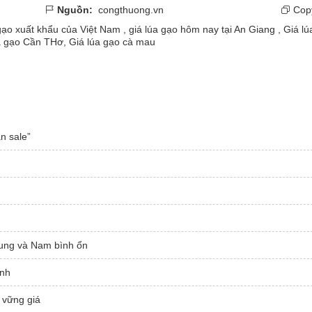
Nguồn:
congthuong.vn
Copy
gạo xuất khẩu của Việt Nam
,
giá lúa gạo hôm nay tại An Giang
,
Giá lú
gạo Cần THơ​​​​​​​
,
Giá lúa gạo cà mau
n sale”
rung và Nam bình ổn
ạnh
 vững giá