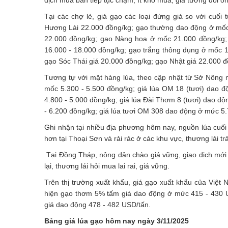
dịch mua bán tiếp tục chậm, ít kho mua, giá tương đối ổn
Tại các chợ lẻ, giá gạo các loại đứng giá so với cuố
Hương Lài 22.000 đồng/kg; gạo thường dao động ở mốc 
22.000 đồng/kg; gạo Nàng hoa ở mốc 21.000 đồng/kg
16.000 - 18.000 đồng/kg; gạo trắng thông dụng ở mốc 
gạo Sóc Thái giá 20.000 đồng/kg; gạo Nhật giá 22.000 đ
Tương tự với mặt hàng lúa, theo cập nhật từ Sở Nông n
mốc 5.300 - 5.500 đồng/kg; giá lúa OM 18 (tươi) dao đ
4.800 - 5.000 đồng/kg; giá lúa Đài Thơm 8 (tươi) dao đ
- 6.200 đồng/kg;
giá lúa tươi
OM 308 dao động ở mức 5.7
Ghi nhận tại nhiều địa phương hôm nay, nguồn lúa cuối v
hơn tại Thoại Sơn và rải rác ở các khu vực, thương lái t
Tại Đồng Tháp, nông dân chào giá vững, giao dịch mới í
lại, thương lái hỏi mua lai rai, giá vững.
Trên thị trường xuất khẩu,
giá gạo xuất khẩu của Việt
hiện gạo thơm 5% tấm giá dao động ở mức 415 - 430 
giá dao động 478 - 482 USD/tấn.
Bảng giá lúa gạo hôm nay ngày 3/11/2025