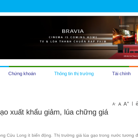
Chứng khoán
Thông tin thị trường
Tài chính
OCOP
+
|
A
-
A
A
ạo xuất khẩu giảm, lúa chững giá
Tiền tệ
Địa ốc
g Cửu Long ít biến động. Thị trường giá lúa gạo trong nước tương đ