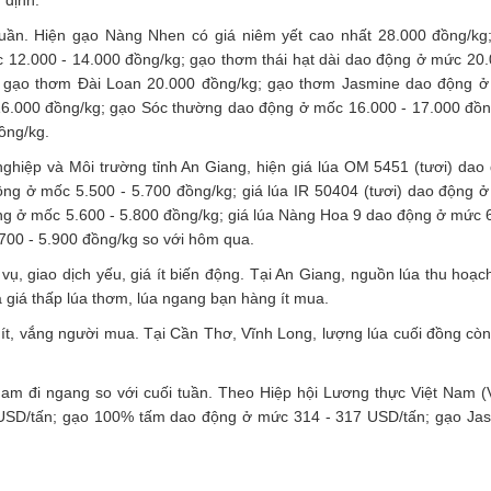
 định.
i tuần. Hiện gạo Nàng Nhen có giá niêm yết cao nhất 28.000 đồng/kg
12.000 - 14.000 đồng/kg; gạo thơm thái hạt dài dao động ở mức 20.
; gạo thơm Đài Loan 20.000 đồng/kg; gạo thơm Jasmine dao động 
16.000 đồng/kg; gạo Sóc thường dao động ở mốc 16.000 - 17.000 đồn
ồng/kg.
ghiệp và Môi trường tỉnh An Giang, hiện giá lúa OM 5451 (tươi) dao
ộng ở mốc 5.500 - 5.700 đồng/kg; giá lúa IR 50404 (tươi) dao động 
ộng ở mốc 5.600 - 5.800 đồng/kg; giá lúa Nàng Hoa 9 dao động ở mức 
00 - 5.900 đồng/kg so với hôm qua.
ụ, giao dịch yếu, giá ít biến động. Tại An Giang, nguồn lúa thu hoạc
rả giá thấp lúa thơm, lúa ngang bạn hàng ít mua.
t, vắng người mua. Tại Cần Thơ, Vĩnh Long, lượng lúa cuối đồng còn l
 Nam
đi ngang so với cuối tuần. Theo Hiệp hội Lương thực Việt Nam (
USD/tấn; gạo 100% tấm dao động ở mức 314 - 317 USD/tấn; gạo Ja