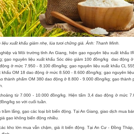
liệu xuất khẩu giảm nhẹ, lúa tươi chững giá. Ảnh: Thanh Minh.
ghiệp và Môi trường tỉnh An Giang, hiện
gạo nguyên liệu xuất khẩu
IR
g; gạo nguyên liệu xuất khẩu Sóc dẻo giảm 100 đồng/kg dao động 
 động ở mức 7.950 - 8.100 đồng/kg; gạo nguyên liệu xuất khẩu CL 55
t khẩu OM 18 dao động ở mức 8.500 - 8.600 đồng/kg; gạo nguyên liệu
ạo thành phẩm OM 380 dao động ở 8.800 - 9.000 đồng/kg; gạo thành
n.
hoảng từ 7.000 - 10.000 đồng/kg. Hiện tấm 3,4 dao động ở mức 7.
ồng/kg so với cuối tuần.
trầm lắng, gạo các loại bít biến động. Tại An Giang, giao dịch mua bá
giá gạo không biến động nhiều.
các kho lớn mua vẫn chậm, giá ít biến động. Tại An Cư - Đồng Tháp,