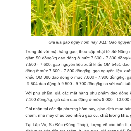
Giá lúa gạo ngày hôm nay 3/11: Gạo nguyên 
Trong đó với mặt hàng gạo, theo cập nhật từ Sở Nông n
giảm 50 đồng/kg dao động ở mức 7.600 - 7.800 đồng/k
7.500 - 7.600; gạo nguyên liệu xuất khẩu OM 5451 dao
động ở mức 7.600 - 7.800 đồng/kg; gạo nguyên liệu xuấ
khẩu OM 380 dao động ở mức 7.800 - 7.900 đồng/kg; g
IR 504 dao động ở 9.500 - 9.700 đồng/kg so với cuối tuầ
Với phụ phẩm, giá các mặt hàng phụ phẩm dao động k
7.100 đồng/kg; giá cám dao động ở mức 9.000 - 10.000 đ
Ghi nhận tại các địa phương hôm nay, giao dịch mua bán 
chậm, nhà máy chào báo nhiều gạo cũ, chất lượng khá, 
Tại Lấp Vò, Sa Đéc (Đồng Tháp), lượng về các bến ít, 