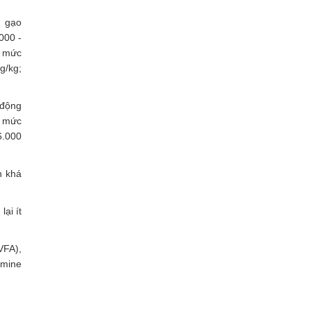
; gạo
000 -
ở mức
g/kg;
 động
ở mức
6.000
h khá
ại ít
VFA),
smine