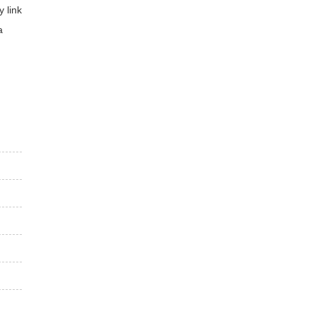
 link
a