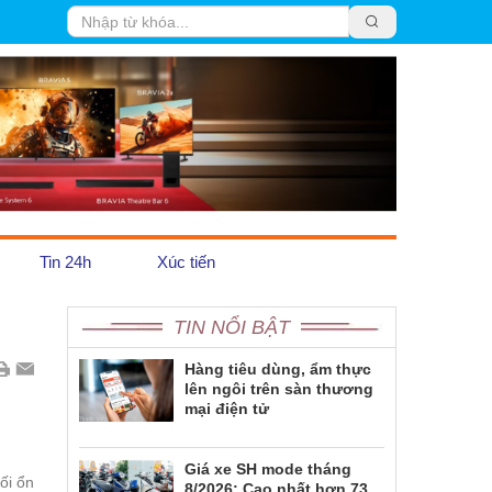
Tin 24h
Xúc tiến
TIN NỔI BẬT
Trái Đất Xanh
Pháp luật
Hàng tiêu dùng, ẩm thực
lên ngôi trên sàn thương
Emagazine
mại điện tử
Giá xe SH mode tháng
ối ổn
8/2026: Cao nhất hơn 73