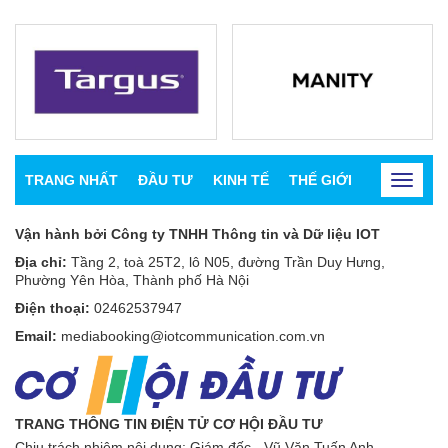
TRANG NHẤT
ĐẦU TƯ
KINH TẾ
THẾ GIỚI
CHỨNG K
Toggle
navigat
Vận hành bởi Công ty TNHH Thông tin và Dữ liệu IOT
Địa chỉ:
Tầng 2, toà 25T2, lô N05, đường Trần Duy Hưng,
Phường Yên Hòa, Thành phố Hà Nội
Điện thoại:
02462537947
Email:
mediabooking@iotcommunication.com.vn
TRANG THÔNG TIN ĐIỆN TỬ CƠ HỘI ĐẦU TƯ
Chịu trách nhiệm nội dung: Giám đốc - Vũ Văn Tuấn Anh