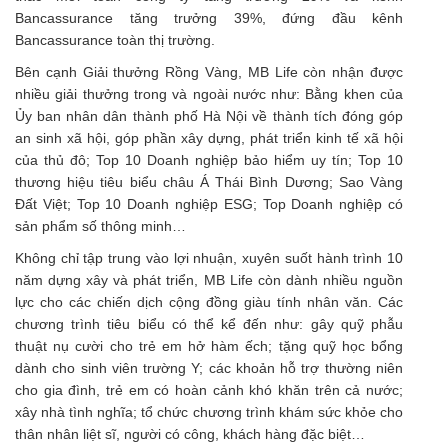
Bancassurance tăng trưởng 39%, đứng đầu kênh
Bancassurance toàn thị trường.
Bên cạnh Giải thưởng Rồng Vàng, MB Life còn nhận được
nhiều giải thưởng trong và ngoài nước như: Bằng khen của
Ủy ban nhân dân thành phố Hà Nội về thành tích đóng góp
an sinh xã hội, góp phần xây dựng, phát triển kinh tế xã hội
của thủ đô; Top 10 Doanh nghiệp bảo hiểm uy tín; Top 10
thương hiệu tiêu biểu châu Á Thái Bình Dương; Sao Vàng
Đất Việt; Top 10 Doanh nghiệp ESG; Top Doanh nghiệp có
sản phẩm số thông minh…
Không chỉ tập trung vào lợi nhuận, xuyên suốt hành trình 10
năm dựng xây và phát triển, MB Life còn dành nhiều nguồn
lực cho các chiến dịch cộng đồng giàu tính nhân văn. Các
chương trình tiêu biểu có thể kể đến như: gây quỹ phẫu
thuật nụ cười cho trẻ em hở hàm ếch; tặng quỹ học bổng
dành cho sinh viên trường Y; các khoản hỗ trợ thường niên
cho gia đình, trẻ em có hoàn cảnh khó khăn trên cả nước;
xây nhà tình nghĩa; tổ chức chương trình khám sức khỏe cho
thân nhân liệt sĩ, người có công, khách hàng đặc biệt…