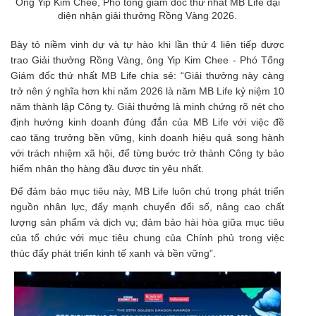
Ông Yip Kim Chee, Phó tổng giám đốc thứ nhất MB Life đại
diện nhận giải thưởng Rồng Vàng 2026.
Bày tỏ niềm vinh dự và tự hào khi lần thứ 4 liên tiếp được
trao Giải thưởng Rồng Vàng, ông Yip Kim Chee - Phó Tổng
Giám đốc thứ nhất MB Life chia sẻ: “Giải thưởng này càng
trở nên ý nghĩa hơn khi năm 2026 là năm MB Life kỷ niệm 10
năm thành lập Công ty. Giải thưởng là minh chứng rõ nét cho
định hướng kinh doanh đúng đắn của MB Life với việc đề
cao tăng trưởng bền vững, kinh doanh hiệu quả song hành
với trách nhiệm xã hội, để từng bước trở thành Công ty bảo
hiểm nhân thọ hàng đầu được tin yêu nhất.
Để đảm bảo mục tiêu này, MB Life luôn chú trọng phát triển
nguồn nhân lực, đẩy mạnh chuyển đổi số, nâng cao chất
lượng sản phẩm và dịch vụ; đảm bảo hài hòa giữa mục tiêu
của tổ chức với mục tiêu chung của Chính phủ trong việc
thúc đẩy phát triển kinh tế xanh và bền vững”.