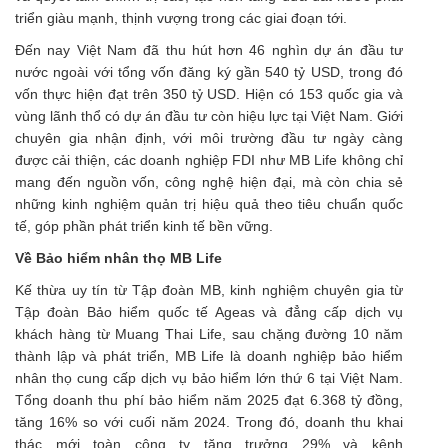
triển giàu mạnh, thịnh vượng trong các giai đoạn tới.
Đến nay Việt Nam đã thu hút hơn 46 nghìn dự án đầu tư
nước ngoài với tổng vốn đăng ký gần 540 tỷ USD, trong đó
vốn thực hiện đạt trên 350 tỷ USD. Hiện có 153 quốc gia và
vùng lãnh thổ có dự án đầu tư còn hiệu lực tại Việt Nam. Giới
chuyên gia nhận định, với môi trường đầu tư ngày càng
được cải thiện, các doanh nghiệp FDI như MB Life không chỉ
mang đến nguồn vốn, công nghệ hiện đại, mà còn chia sẻ
những kinh nghiệm quản trị hiệu quả theo tiêu chuẩn quốc
tế, góp phần phát triển kinh tế bền vững.
Về Bảo hiểm nhân thọ MB Life
Kế thừa uy tín từ Tập đoàn MB, kinh nghiệm chuyên gia từ
Tập đoàn Bảo hiểm quốc tế Ageas và đẳng cấp dịch vụ
khách hàng từ Muang Thai Life, sau chặng đường 10 năm
thành lập và phát triển, MB Life là doanh nghiệp bảo hiểm
nhân thọ cung cấp dịch vụ bảo hiểm lớn thứ 6 tại Việt Nam.
Tổng doanh thu phí bảo hiểm năm 2025 đạt 6.368 tỷ đồng,
tăng 16% so với cuối năm 2024. Trong đó, doanh thu khai
thác mới toàn công ty tăng trưởng 29% và kênh