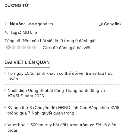
DƯƠNG TỬ
Nguồn:
www.qdnd.vn
Copy link
Tags:
MB Life
Tổng số điểm của bài viết là:
0
trong
0
đánh giá
Click để đánh giá bài viết
BÀI VIẾT LIÊN QUAN
Từ ngày 15/5, hành khách có thể đổi vé, trả vé tàu trực
tuyến
Nhiệt điện Uông Bí phát động Tháng hành động về
ATVSLĐ năm 2026
Kỳ họp thứ 3 (Chuyên đề) HĐND tỉnh Cao Bằng khóa XVIII ​
thông qua 7 Nghị quyết quan trọng
Vượt hơn 1.600km truy bắt đối tượng trộm xe SH và điện
thoại