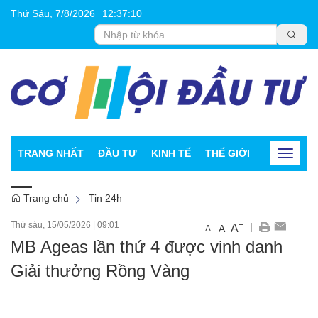
Thứ Sáu, 7/8/2026
12
:
37
:
10
TRANG NHẤT
ĐẦU TƯ
KINH TẾ
THẾ GIỚI
CHỨNG K
Toggle
navigat
Trang chủ
Tin 24h
Thứ sáu, 15/05/2026
|
09:01
+
|
A
-
A
A
MB Ageas lần thứ 4 được vinh danh
Giải thưởng Rồng Vàng