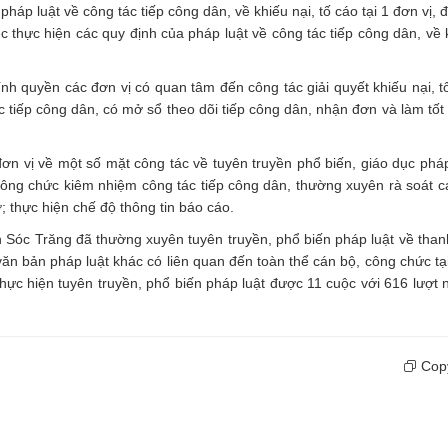
háp luật về công tác tiếp công dân, về khiếu nại, tố cáo tại 1 đơn vị, đ
ệc thực hiện các quy định của pháp luật về công tác tiếp công dân, về 
ính quyền các đơn vị có quan tâm đến công tác giải quyết khiếu nại, t
ực tiếp công dân, có mở sổ theo dõi tiếp công dân, nhận đơn và làm tốt
n vị về một số mặt công tác về tuyên truyền phổ biến, giáo dục pháp
 công chức kiêm nhiệm công tác tiếp công dân, thường xuyên rà soát c
; thực hiện chế độ thông tin báo cáo.
h Sóc Trăng đã thường xuyên tuyên truyền, phổ biến pháp luật về thanh
văn bản pháp luật khác có liên quan đến toàn thể cán bộ, công chức tạ
 thực hiện tuyên truyền, phổ biến pháp luật được 11 cuộc với 616 lượt 
Copy