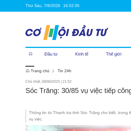
Thứ Sáu, 7/8/2026
16
:
02
:
05
Đầu tư
Kinh tế
Thế giới
Trang chủ
Tin 24h
Cần biết
Chủ nhật, 08/06/2025
|
21:52
Sóc Trăng: 30/85 vụ việc tiếp công
Khởi nghiệp
Thông tin từ Thanh tra tỉnh Sóc Trăng cho biết, trong 
vụ việc.