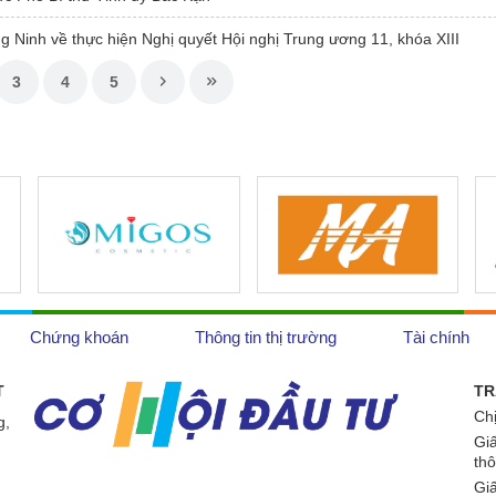
 Ninh về thực hiện Nghị quyết Hội nghị Trung ương 11, khóa XIII
3
4
5
Chứng khoán
Thông tin thị trường
Tài chính
T
TR
Ch
g,
Gi
th
Gi