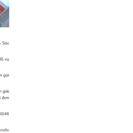
h Sóc
85 vụ
n gửi
 giải
i đơn
40/46
 cuộc