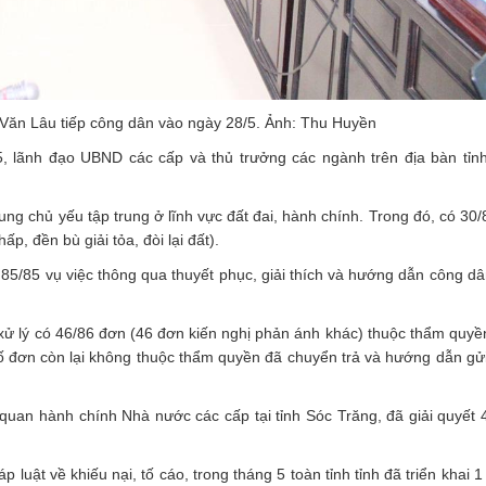
 Văn Lâu tiếp công dân vào ngày 28/5. Ảnh: Thu Huyền
 5, lãnh đạo UBND các cấp và thủ trưởng các ngành trên địa bàn tỉn
dung chủ yếu tập trung ở lĩnh vực đất đai, hành chính. Trong đó, có 30/
ấp, đền bù giải tỏa, đòi lại đất).
t 85/85 vụ việc thông qua thuyết phục, giải thích và hướng dẫn công dâ
 xử lý có 46/86 đơn (46 đơn kiến nghị phản ánh khác) thuộc thẩm quyền
ố đơn còn lại không thuộc thẩm quyền đã chuyển trả và hướng dẫn gử
quan hành chính Nhà nước các cấp tại tỉnh Sóc Trăng, đã giải quyết 
 luật về khiếu nại, tố cáo, trong tháng 5 toàn tỉnh tỉnh đã triển khai 1