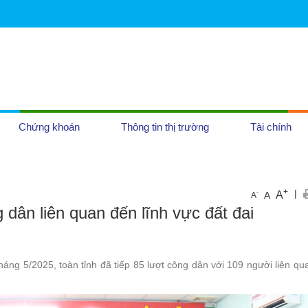
Chứng khoán
Thông tin thị trường
Tài chính
OCOP
+
|
A
-
A
A
 dân liên quan đến lĩnh vực đất đai
Tiền tệ
Địa ốc
tháng 5/2025, toàn tỉnh đã tiếp 85 lượt công dân với 109 người liên qu