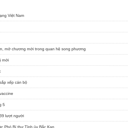
mạng Việt Nam
Nam, mở chương mới trong quan hệ song phương
ị mới
c
 sắp xếp cán bộ
vaccine
g 5
39 lượt người
ức Phó Bí thư Tỉnh ủy Bắc Kạn