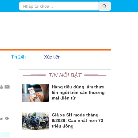
Tin 24h
Xúc tiến
TIN NỔI BẬT
Trái Đất Xanh
Pháp luật
Hàng tiêu dùng, ẩm thực
lên ngôi trên sàn thương
Emagazine
mại điện tử
Giá xe SH mode tháng
an 85
8/2026: Cao nhất hơn 73
triệu đồng