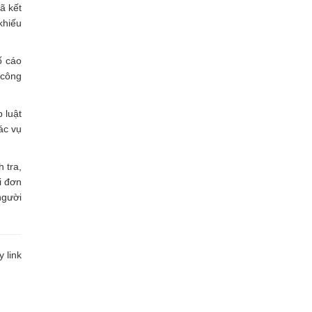
ã kết
khiếu
ố cáo
 công
 luật
ác vụ
 tra,
i đơn
người
 link