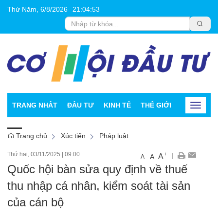
Thứ Năm, 6/8/2026
21
:
04
:
54
TRANG NHẤT
ĐẦU TƯ
KINH TẾ
THẾ GIỚI
CHỨNG K
Toggle
navigat
Trang chủ
Xúc tiến
Pháp luật
Thứ hai, 03/11/2025
|
09:00
+
|
A
-
A
A
Quốc hội bàn sửa quy định về thuế
thu nhập cá nhân, kiểm soát tài sản
của cán bộ