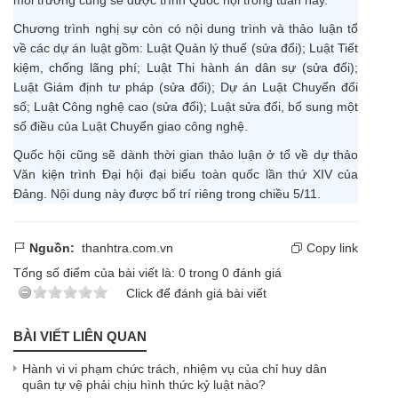
môi trường cũng sẽ được trình Quốc hội trong tuần này.
Chương trình nghị sự còn có nội dung trình và thảo luận tổ
về các dự án luật gồm: Luật Quản lý thuế (sửa đổi); Luật Tiết
kiệm, chống lãng phí; Luật Thi hành án dân sự (sửa đổi);
Luật Giám định tư pháp (sửa đổi); Dự án Luật Chuyển đổi
số; Luật Công nghệ cao (sửa đổi); Luật sửa đổi, bổ sung một
số điều của Luật Chuyển giao công nghệ.
Quốc hội cũng sẽ dành thời gian thảo luận ở tổ về dự thảo
Văn kiện trình Đại hội đại biểu toàn quốc lần thứ XIV của
Đảng. Nội dung này được bố trí riêng trong chiều 5/11.
Nguồn:
thanhtra.com.vn
Copy link
Tổng số điểm của bài viết là:
0
trong
0
đánh giá
Click để đánh giá bài viết
BÀI VIẾT LIÊN QUAN
Hành vi vi phạm chức trách, nhiệm vụ của chỉ huy dân
quân tự vệ phải chịu hình thức kỷ luật nào?