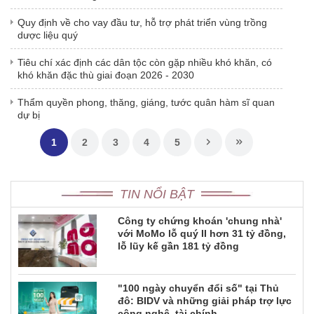
quyền lợi người gửi tiền
Quy định về cho vay đầu tư, hỗ trợ phát triển vùng trồng
dược liệu quý
Tiêu chí xác định các dân tộc còn gặp nhiều khó khăn, có
khó khăn đặc thù giai đoạn 2026 - 2030
Thẩm quyền phong, thăng, giáng, tước quân hàm sĩ quan
dự bị
1
2
3
4
5
TIN NỔI BẬT
Công ty chứng khoán 'chung nhà'
với MoMo lỗ quý II hơn 31 tỷ đồng,
lỗ lũy kế gần 181 tỷ đồng
"100 ngày chuyển đổi số" tại Thủ
đô: BIDV và những giải pháp trợ lực
công nghệ, tài chính