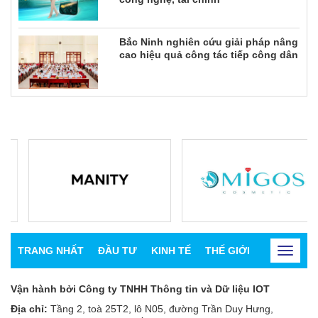
Bắc Ninh nghiên cứu giải pháp nâng
cao hiệu quả công tác tiếp công dân
TRANG NHẤT
ĐẦU TƯ
KINH TẾ
THẾ GIỚI
CHỨNG K
Toggle
navigat
Vận hành bởi Công ty TNHH Thông tin và Dữ liệu IOT
Địa chỉ:
Tầng 2, toà 25T2, lô N05, đường Trần Duy Hưng,