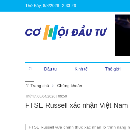
Thứ Bảy, 8/8/2026
2
:
33
:
27
Đầu tư
Kinh tế
Thế giới
Trang chủ
Chứng khoán
Cần biết
Thứ tư, 08/04/2026
|
09:50
FTSE Russell xác nhận Việt Nam 
Khởi nghiệp
FTSE Russell vừa chính thức xác nhận lộ trình nâng 