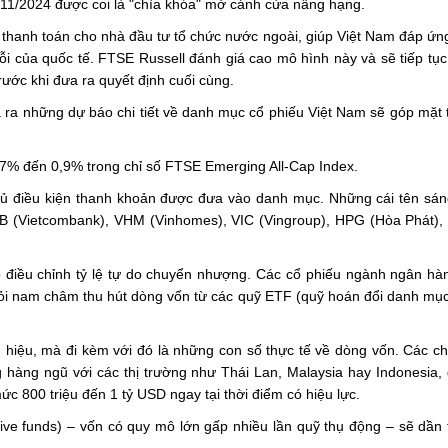
 11/2024 được coi là "chìa khóa" mở cánh cửa nâng hạng.
thanh toán cho nhà đầu tư tổ chức nước ngoài, giúp Việt Nam đáp ứng
lỗi của quốc tế. FTSE Russell đánh giá cao mô hình này và sẽ tiếp tục
rước khi đưa ra quyết định cuối cùng.
 ra những dự báo chi tiết về danh mục cổ phiếu Việt Nam sẽ góp mặt 
,7% đến 0,9% trong chỉ số FTSE Emerging All-Cap Index.
đủ điều kiện thanh khoản được đưa vào danh mục. Những cái tên sán
VCB (Vietcombank), VHM (Vinhomes), VIC (Vingroup), HPG (Hòa Phát)
có điều chỉnh tỷ lệ tự do chuyển nhượng. Các cổ phiếu ngành ngân hà
hỏi nam châm thu hút dòng vốn từ các quỹ ETF (quỹ hoán đổi danh mụ
h hiệu, mà đi kèm với đó là những con số thực tế về dòng vốn. Các c
g hàng ngũ với các thị trường như Thái Lan, Malaysia hay Indonesia,
ức 800 triệu đến 1 tỷ USD ngay tại thời điểm có hiệu lực.
ive funds) – vốn có quy mô lớn gấp nhiều lần quỹ thụ động – sẽ dần