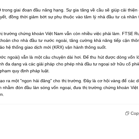
 trong giai đoạn đầu nâng hạng. Sự gia tăng về cầu sẽ giúp cải thiện
yết, đồng thời giảm bớt sự phụ thuộc vào tâm lý nhà đầu tư cá nhân 
thị trường chứng khoán Việt Nam vẫn còn nhiều việc phải làm. FTSE Ru
i khoản cho nhà đầu tư nước ngoài, tăng cường khả năng tiếp cận thôn
ảo hệ thống giao dịch mới (KRX) vận hành thông suốt.
ớc ngoài) vẫn là một câu chuyện dài hơi. Để thu hút được dòng vốn l
h đa dạng và các giải pháp cho phép nhà đầu tư ngoại sở hữu cổ phiế
phạm quy định pháp luật.
ạo ra một "ngọn hải đăng" cho thị trường. Đây là cơ hội vàng để các 
ạch nhằm đón đầu làn sóng vốn ngoại, đưa thị trường chứng khoán Việ
n.
Copy