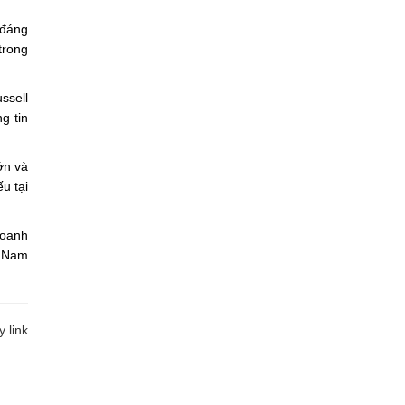
 đáng
trong
ssell
g tin
ớn và
u tại
doanh
t Nam
 link