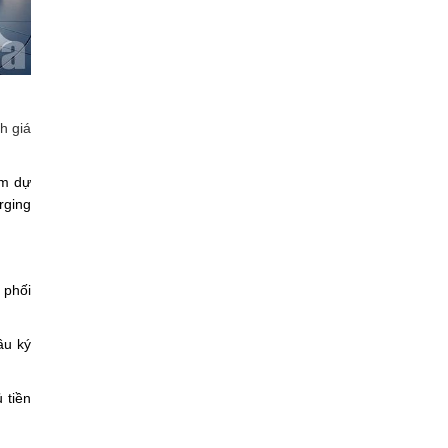
h giá
am dự
rging
 phối
ầu ký
 tiền