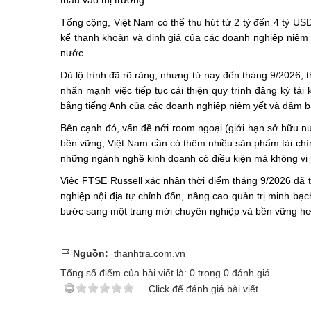
thấu vào thị trường.
Tổng cộng, Việt Nam có thể thu hút từ 2 tỷ đến 4 tỷ USD
kể thanh khoản và định giá của các doanh nghiệp niêm 
nước.
Dù lộ trình đã rõ ràng, nhưng từ nay đến tháng 9/2026, 
nhấn mạnh việc tiếp tục cải thiện quy trình đăng ký tà
bằng tiếng Anh của các doanh nghiệp niêm yết và đảm b
Bên cạnh đó, vấn đề nới room ngoại (giới hạn sở hữu nư
bền vững, Việt Nam cần có thêm nhiều sản phẩm tài chín
những ngành nghề kinh doanh có điều kiện mà không vi 
Việc FTSE Russell xác nhận thời điểm tháng 9/2026 đã t
nghiệp nội địa tự chỉnh đốn, nâng cao quản trị minh b
bước sang một trang mới chuyên nghiệp và bền vững hơ
Nguồn:
thanhtra.com.vn
Tổng số điểm của bài viết là:
0
trong
0
đánh giá
Click để đánh giá bài viết