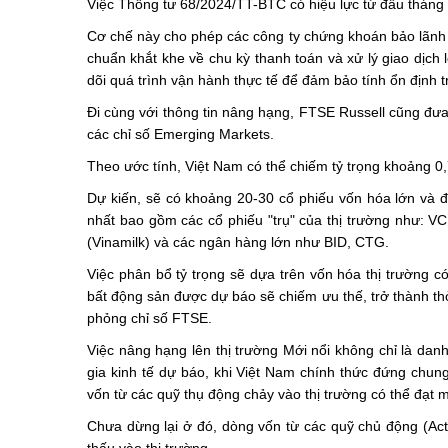
Việc Thông tư 68/2024/TT-BTC có hiệu lực từ đầu tháng
Cơ chế này cho phép các công ty chứng khoán bảo lãnh 
chuẩn khắt khe về chu kỳ thanh toán và xử lý giao dịch 
dõi quá trình vận hành thực tế để đảm bảo tính ổn định t
Đi cùng với thông tin nâng hạng, FTSE Russell cũng đưa
các chỉ số Emerging Markets.
Theo ước tính, Việt Nam có thể chiếm tỷ trọng khoảng 0
Dự kiến, sẽ có khoảng 20-30 cổ phiếu vốn hóa lớn và 
nhất bao gồm các cổ phiếu "trụ" của thị trường như: 
(Vinamilk) và các ngân hàng lớn như BID, CTG.
Việc phân bổ tỷ trọng sẽ dựa trên vốn hóa thị trường 
bất động sản được dự báo sẽ chiếm ưu thế, trở thành t
phỏng chỉ số FTSE.
Việc nâng hạng lên thị trường Mới nổi không chỉ là dan
gia kinh tế dự báo, khi Việt Nam chính thức đứng chun
vốn từ các quỹ thụ động chảy vào thị trường có thể đạt m
Chưa dừng lại ở đó, dòng vốn từ các quỹ chủ động (Act