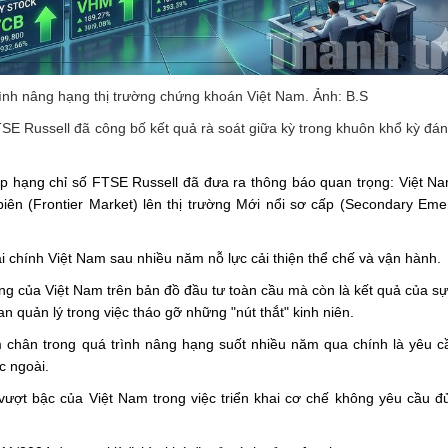
rình nâng hạng thị trường chứng khoán Việt Nam. Ảnh: B.S
SE Russell đã công bố kết quả rà soát giữa kỳ trong khuôn khổ kỳ đán
xếp hạng chỉ số FTSE Russell đã đưa ra thông báo quan trọng: Việt N
iên (Frontier Market) lên thị trường Mới nổi sơ cấp (Secondary Eme
ài chính Việt Nam sau nhiều năm nỗ lực cải thiện thể chế và vận hành.
ng của Việt Nam trên bản đồ đầu tư toàn cầu mà còn là kết quả của sự
 quản lý trong việc tháo gỡ những "nút thắt" kinh niên.
 chân trong quá trình nâng hạng suốt nhiều năm qua chính là yêu c
c ngoài.
ượt bậc của Việt Nam trong việc triển khai cơ chế không yêu cầu đủ