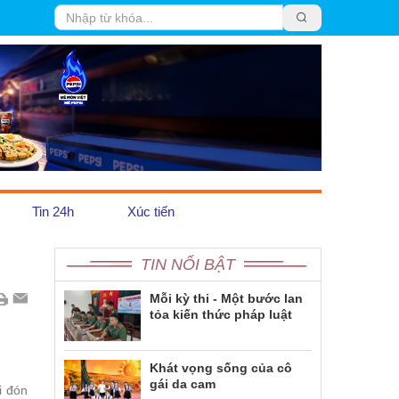
Tin 24h
Xúc tiến
TIN NỔI BẬT
Trái Đất Xanh
Pháp luật
Mỗi kỳ thi - Một bước lan
tỏa kiến thức pháp luật
Emagazine
Khát vọng sống của cô
gái da cam
i đón