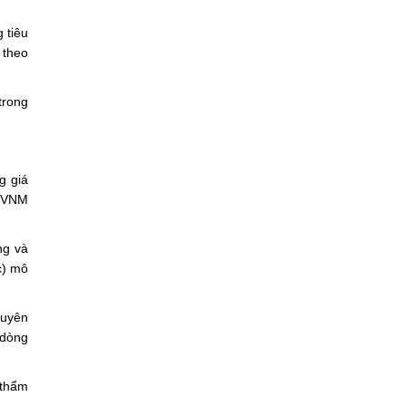
 tiêu
 theo
trong
g giá
, VNM
ng và
c) mô
huyên
 dòng
 thẩm