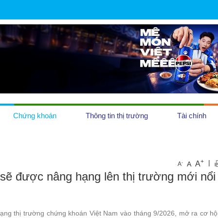
Chứng khoán
Thông tin thị trường
Tài chính
OCOP
+
|
A
-
A
A
sẽ được nâng hạng lên thị trường mới nổi
Tiền tệ
Địa ốc
hạng thị trường chứng khoán Việt Nam vào tháng 9/2026, mở ra cơ hộ