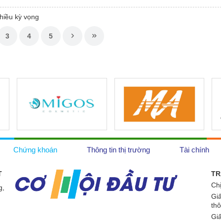
hiều kỳ vọng
3
4
5
Chứng khoán
Thông tin thị trường
Tài chính
T
TR
Ch
g,
Gi
th
Gi