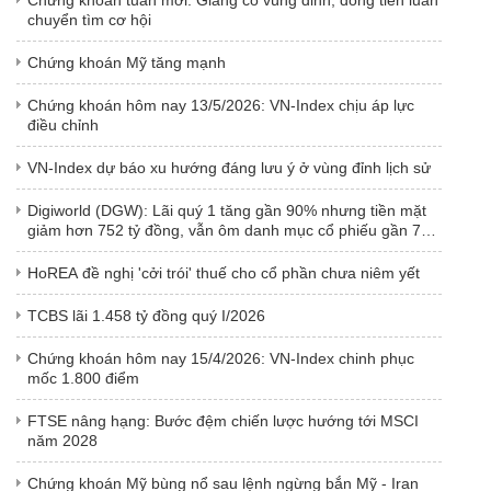
Chứng khoán tuần mới: Giằng co vùng đỉnh, dòng tiền luân
chuyển tìm cơ hội
Chứng khoán Mỹ tăng mạnh
Chứng khoán hôm nay 13/5/2026: VN-Index chịu áp lực
điều chỉnh
VN-Index dự báo xu hướng đáng lưu ý ở vùng đỉnh lịch sử
Digiworld (DGW): Lãi quý 1 tăng gần 90% nhưng tiền mặt
giảm hơn 752 tỷ đồng, vẫn ôm danh mục cổ phiếu gần 790
tỷ đồng
HoREA đề nghị 'cởi trói' thuế cho cổ phần chưa niêm yết
TCBS lãi 1.458 tỷ đồng quý I/2026
Chứng khoán hôm nay 15/4/2026: VN-Index chinh phục
mốc 1.800 điểm
FTSE nâng hạng: Bước đệm chiến lược hướng tới MSCI
năm 2028
Chứng khoán Mỹ bùng nổ sau lệnh ngừng bắn Mỹ - Iran