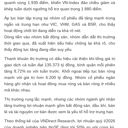
quanh vùng 1.930 điểm, khiến VN-Index đảo chiều giảm và
khép tuần dưới ngưỡng hỗ trợ quan trọng 1.880 điểm.
Áp lực bán tập trung tại nhóm cổ phiếu đã tăng mạnh trong
ngắn và trung hạn như VIC, VHM, GAS và BSR, cho thấy
hoạt động chốt lời đang diễn ra khá rõ nét.
Dòng tiền vào nhóm bất động sản, nhóm dẫn dắt thị trường
thời gian qua, đã xuất hiện dấu hiệu chững lại khá rõ, cho
thấy động lực tăng đang dần suy yếu.
Thanh khoản thị trường có dấu hiệu cải thiện khi tổng giá trị
giao dịch cả tuần đạt 135.373 tỷ đồng, bình quân mỗi phiên
tăng 8,72% so với tuần trước. Khối ngoại tiếp tục bán ròng
mạnh với giá trị hơn 6.200 tỷ đồng. Nhóm cổ phiếu ngân
hàng ghi nhận cả hoạt động mua ròng và bán ròng ở nhiều
mã khác nhau.
Thị trường rung lắc mạnh, nhưng các nhóm ngành ghi nhận
tăng trưởng lợi nhuận mạnh gồm bất động sản, dầu khí, bán
lẻ và tài nguyên cơ bản được xem là yếu tố hỗ trợ trung hạn.
Theo thống kê của VNDirect Research, lợi nhuận quý I/2026
của doanh nghiệp trên HoSE tăng tới 50% so với cùng kỳ,