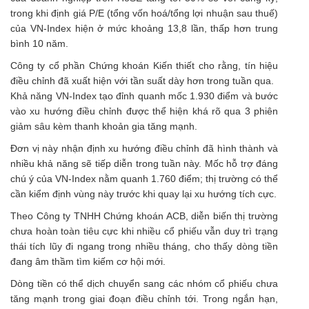
trong khi định giá P/E (tổng vốn hoá/tổng lợi nhuận sau thuế)
của VN-Index hiện ở mức khoảng 13,8 lần, thấp hơn trung
bình 10 năm.
Công ty cổ phần Chứng khoán Kiến thiết cho rằng, tín hiệu
điều chỉnh đã xuất hiện với tần suất dày hơn trong tuần qua.
Khả năng VN-Index tạo đỉnh quanh mốc 1.930 điểm và bước
vào xu hướng điều chỉnh được thể hiện khá rõ qua 3 phiên
giảm sâu kèm thanh khoản gia tăng mạnh.
Đơn vị này nhận định xu hướng điều chỉnh đã hình thành và
nhiều khả năng sẽ tiếp diễn trong tuần này. Mốc hỗ trợ đáng
chú ý của VN-Index nằm quanh 1.760 điểm; thị trường có thể
cần kiểm định vùng này trước khi quay lại xu hướng tích cực.
Theo Công ty TNHH Chứng khoán ACB, diễn biến thị trường
chưa hoàn toàn tiêu cực khi nhiều cổ phiếu vẫn duy trì trạng
thái tích lũy đi ngang trong nhiều tháng, cho thấy dòng tiền
đang âm thầm tìm kiếm cơ hội mới.
Dòng tiền có thể dịch chuyển sang các nhóm cổ phiếu chưa
tăng mạnh trong giai đoạn điều chỉnh tới. Trong ngắn hạn,