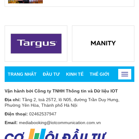
TRANG NHẤT
ĐẦU TƯ
KINH TẾ
THẾ GIỚI
CHỨNG K
Toggle
navigat
Vận hành bởi Công ty TNHH Thông tin và Dữ liệu IOT
Địa chỉ:
Tầng 2, toà 25T2, lô N05, đường Trần Duy Hưng,
Phường Yên Hòa, Thành phố Hà Nội
Điện thoại:
02462537947
Email:
mediabooking@iotcommunication.com.vn